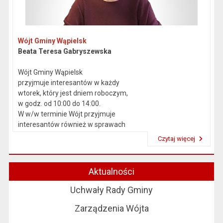
Wójt Gminy Wąpielsk
Beata Teresa Gabryszewska
Wójt Gminy Wąpielsk
przyjmuje interesantów w każdy
wtorek, który jest dniem roboczym,
w godz. od 10:00 do 14:00.
W w/w terminie Wójt przyjmuje
interesantów również w sprawach
skarg i wniosków.
Czytaj więcej
Przeczytaj artykuł "Kierownictwo Urzędu"
Aktualności
Uchwały Rady Gminy
Zarządzenia Wójta