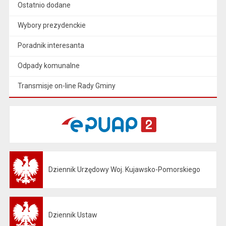
Ostatnio dodane
Wybory prezydenckie
Poradnik interesanta
Odpady komunalne
Transmisje on-line Rady Gminy
Dziennik Urzędowy Woj. Kujawsko-Pomorskiego
Otwiera się w nowej karcie
Dziennik Ustaw
Otwiera się w nowej karcie