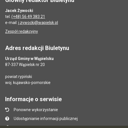
Jacek Żywocki
tel.
(+48) 56 49 383 21
e-mail:
j.zywocki@wapielsk.pl
Zespół redakcyjny
Adres redakcji Biuletynu
Urząd Gminy w Wąpielsku
87-337 Wąpielsk nr 20
powiat rypiński
woj. kujawsko-pomorskie
Informacje o serwisie
Ponowne wykorzystanie
Udostępnianie informacji publicznej
Mapa serwisu