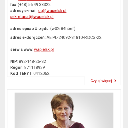
fax
: (+48) 56 49 38322
adresy e-mail
:
ug@wapielsk.pl
sekretariat@wapielsk.pl
adres epuap Urzędu
: (w02r84hbef)
adres e-doręczeń:
AE:PL-24092-81810-RIDCS-22
serwis www
:
wapielsk.pl
NIP
: 892-148-26-82
Regon
: 871118939
Kod TERYT
: 0412062
Czytaj więcej
Przeczytaj artykuł "Dane kontaktowe"