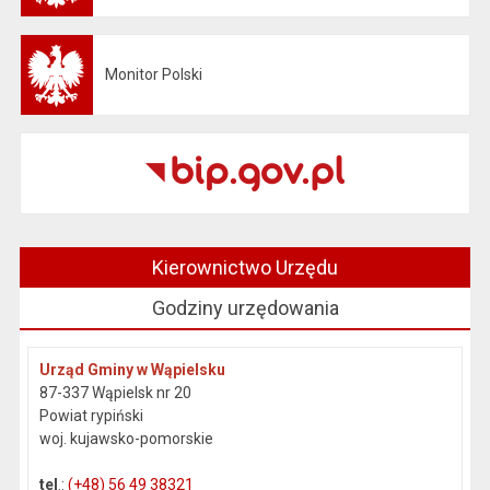
Monitor Polski
Otwiera się w nowej karcie
Kierownictwo Urzędu
Godziny urzędowania
Urząd Gminy w Wąpielsku
87-337 Wąpielsk nr 20
Powiat rypiński
woj. kujawsko-pomorskie
tel
.:
(+48) 56 49 38321