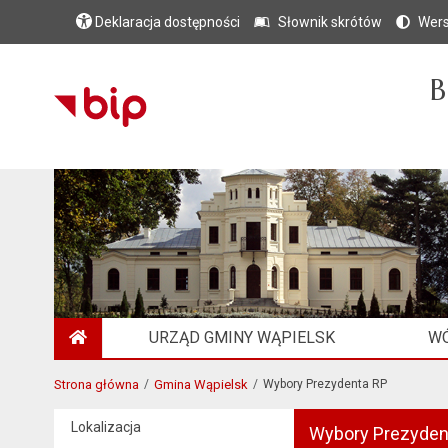
Deklaracja dostępności
Słownik skrótów
Wers
B
URZĄD GMINY WĄPIELSK
WÓ
STRONA GŁÓWNA
Strona główna
Gmina Wąpielsk
Wybory Prezydenta RP
Lokalizacja
Wybory Prezyden