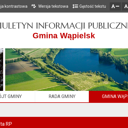
ja kontrastowa
Wersja tekstowa
Gęstość tekstu
Przejdź do głównego menu
Przejdź do mapy serwisu
Przejdź do treści
zresetuj
zmniejsz czcionkę
IULETYN INFORMACJI PUBLICZN
Gmina Wąpielsk
JT GMINY
RADA GMINY
GMINA WĄP
ta RP