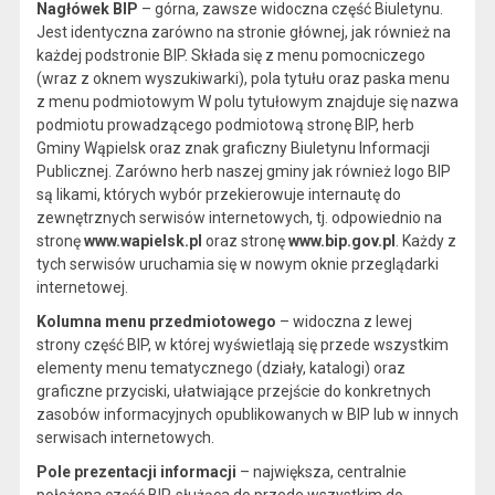
Nagłówek BIP
– górna, zawsze widoczna część Biuletynu.
Jest identyczna zarówno na stronie głównej, jak również na
każdej podstronie BIP. Składa się z menu pomocniczego
(wraz z oknem wyszukiwarki), pola tytułu oraz paska menu
z menu podmiotowym W polu tytułowym znajduje się nazwa
podmiotu prowadzącego podmiotową stronę BIP, herb
Gminy Wąpielsk oraz znak graficzny Biuletynu Informacji
Publicznej. Zarówno herb naszej gminy jak również logo BIP
są likami, których wybór przekierowuje internautę do
zewnętrznych serwisów internetowych, tj. odpowiednio na
stronę
www.wapielsk.pl
oraz stronę
www.bip.gov.pl
. Każdy z
tych serwisów uruchamia się w nowym oknie przeglądarki
internetowej.
Kolumna menu przedmiotowego
– widoczna z lewej
strony część BIP, w której wyświetlają się przede wszystkim
elementy menu tematycznego (działy, katalogi) oraz
graficzne przyciski, ułatwiające przejście do konkretnych
zasobów informacyjnych opublikowanych w BIP lub w innych
serwisach internetowych.
Pole prezentacji informacji
– największa, centralnie
położona część BIP, służąca do przede wszystkim do