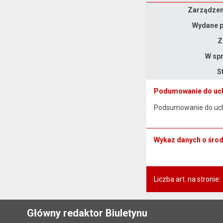
Zarządzenie
Zarządzeni
Wydane p
Z
W spr
S
Podumowanie do uch
Podsumowanie do uchw
Wykaz danych o śro
Liczba art. na stronie:
Główny redaktor Biuletynu