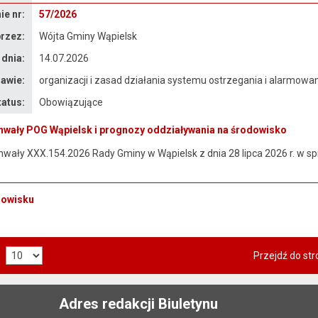
e nr:
57/2026
rzez:
Wójta Gminy Wąpielsk
 dnia:
14.07.2026
awie:
organizacji i zasad działania systemu ostrzegania i alarmowan
tatus:
Obowiązujące
wały POG Wąpielsk i prognozy oddziaływania na środowisko
ały XXX.154.2026 Rady Gminy w Wąpielsk z dnia 28 lipca 2026 r. w sp
dowisku
Przejdź do str
Adres redakcji Biuletynu