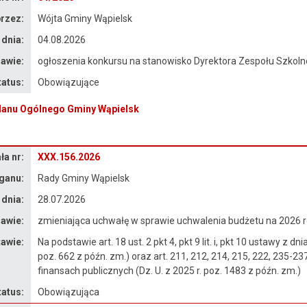
rzez:
Wójta Gminy Wąpielsk
 dnia:
04.08.2026
awie:
ogłoszenia konkursu na stanowisko Dyrektora Zespołu Szkol
tatus:
Obowiązujące
lanu Ogólnego Gminy Wąpielsk
a nr:
XXX.156.2026
ganu:
Rady Gminy Wąpielsk
 dnia:
28.07.2026
awie:
zmieniająca uchwałę w sprawie uchwalenia budżetu na 2026 r
awie:
Na podstawie art. 18 ust. 2 pkt 4, pkt 9 lit. i, pkt 10 ustawy z 
poz. 662 z późn. zm.) oraz art. 211, 212, 214, 215, 222, 235-237
finansach publicznych (Dz. U. z 2025 r. poz. 1483 z późn. zm.)
tatus:
Obowiązująca