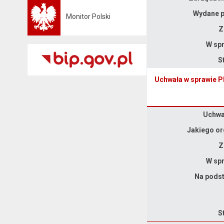
Wydane p
Monitor Polski
Otwiera się w nowej karcie
Z
W spr
S
Uchwała w sprawie P
Dane uchwały nr XXX.156.2026
Uchwał
Jakiego or
Z
W spr
Na podst
S
Dane uchwały nr XXX.155.2026