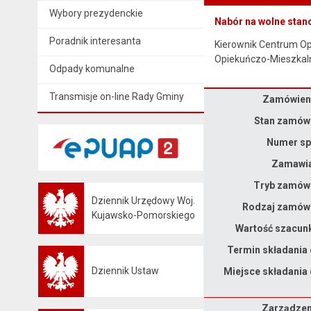
Wybory prezydenckie
Nabór na wolne stan
Poradnik interesanta
Kierownik Centrum O
Opiekuńczo-Mieszkaln
Odpady komunalne
Transmisje on-line Rady Gminy
Zamówieni
Dane zamówienia na Budowa magazynu ochrony ludności i obrony cywilnej – I etap.
Stan zamówi
Numer sp
Zamawia
Tryb zamówi
Dziennik Urzędowy Woj.
Rodzaj zamówi
Otwiera się w nowej karcie
Kujawsko-Pomorskiego
Wartość szacun
Termin składania 
Dziennik Ustaw
Miejsce składania 
Otwiera się w nowej karcie
Zarządzenie
Zarządzeni