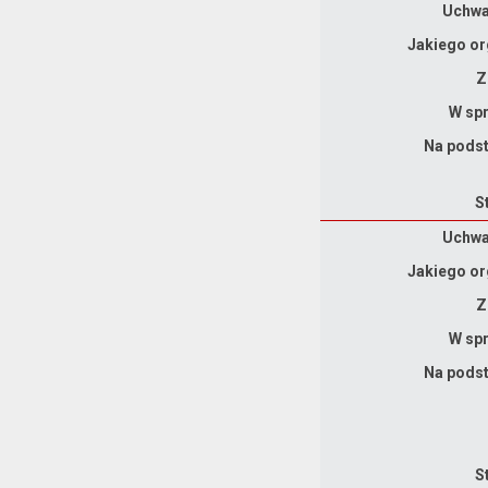
Uchwał
Jakiego or
Z
W spr
Na podst
S
Dane uchwały nr XXX.154.2026
Uchwał
Jakiego or
Z
W spr
Na podst
S