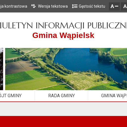
ja kontrastowa
Wersja tekstowa
Gęstość tekstu
Przejdź do głównego menu
Przejdź do mapy serwisu
Przejdź do treści
zresetuj
zmniejsz czcionkę
IULETYN INFORMACJI PUBLICZN
Gmina Wąpielsk
JT GMINY
RADA GMINY
GMINA WĄP