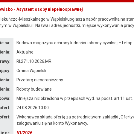
owisko - Asystent osoby niepełnosprawnej
piekuńczo-Mieszkalnego w Wąpielskuogłasza nabór pracownika na sta
ym w Wąpielsku I. Nazwa i adres jednostki, miejsce wykonywania prac
e na:
Budowa magazynu ochrony ludności i obrony cywilnej – I etap.
enia:
Aktualne
rawy:
RI.271.10.2026.MR
jący:
Gmina Wąpielsk
enia:
Przetarg nieograniczony
enia:
Roboty budowlane
kowa:
Mniejsza niż określona w przepisach wyd. na podst. art.11 ust.
ofert:
24.08.2026 10:00
ofert:
Wykonawca składa ofertę za pośrednictwem zakładki „Oferty/
zalogowaniu się na konto Wykonawcy.
e nr:
61/2026