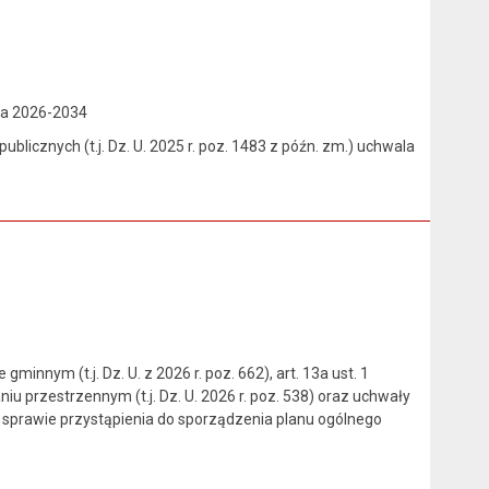
ta 2026-2034
publicznych (t.j. Dz. U. 2025 r. poz. 1483 z późn. zm.) uchwala
gminnym (t.j. Dz. U. z 2026 r. poz. 662), art. 13a ust. 1
u przestrzennym (t.j. Dz. U. 2026 r. poz. 538) oraz uchwały
 w sprawie przystąpienia do sporządzenia planu ogólnego