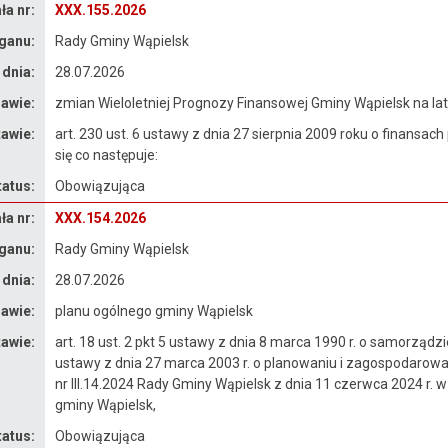
a nr:
XXX.155.2026
ganu:
Rady Gminy Wąpielsk
 dnia:
28.07.2026
awie:
zmian Wieloletniej Prognozy Finansowej Gminy Wąpielsk na la
awie:
art. 230 ust. 6 ustawy z dnia 27 sierpnia 2009 roku o finansach 
się co następuje:
tatus:
Obowiązująca
a nr:
XXX.154.2026
ganu:
Rady Gminy Wąpielsk
 dnia:
28.07.2026
awie:
planu ogólnego gminy Wąpielsk
awie:
art. 18 ust. 2 pkt 5 ustawy z dnia 8 marca 1990 r. o samorządzie 
ustawy z dnia 27 marca 2003 r. o planowaniu i zagospodarowani
nr III.14.2024 Rady Gminy Wąpielsk z dnia 11 czerwca 2024 r.
gminy Wąpielsk,
tatus:
Obowiązująca