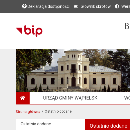
Deklaracja dostępności
Słownik skrótów
Wers
B
URZĄD GMINY WĄPIELSK
WÓ
STRONA GŁÓWNA
Strona główna
Ostatnio dodane
Ostatnio dodane
Ostatnio dodane