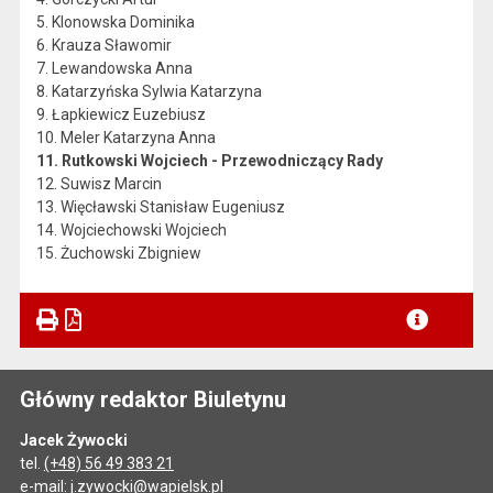
5. Klonowska Dominika
6. Krauza Sławomir
7. Lewandowska Anna
8. Katarzyńska Sylwia Katarzyna
9. Łapkiewicz Euzebiusz
10. Meler Katarzyna Anna
11. Rutkowski Wojciech - Przewodniczący Rady
12. Suwisz Marcin
13. Więcławski Stanisław Eugeniusz
14. Wojciechowski Wojciech
15. Żuchowski Zbigniew
Główny redaktor Biuletynu
Jacek Żywocki
tel.
(+48) 56 49 383 21
e-mail:
j.zywocki@wapielsk.pl