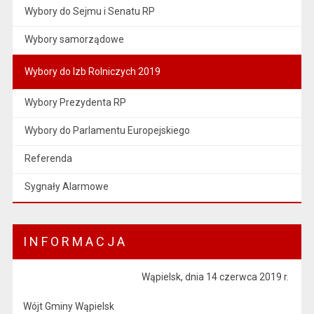
Wybory do Sejmu i Senatu RP
Wybory samorządowe
Wybory do Izb Rolniczych 2019
Wybory Prezydenta RP
Wybory do Parlamentu Europejskiego
Referenda
Sygnały Alarmowe
I N F O R M A C J A
Wąpielsk, dnia 14 czerwca 2019 r.
Wójt Gminy Wąpielsk