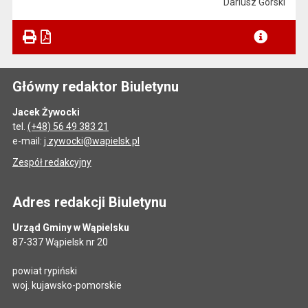
Dariusz Górski
Główny redaktor Biuletynu
Jacek Żywocki
tel.
(+48) 56 49 383 21
e-mail:
j.zywocki@wapielsk.pl
Zespół redakcyjny
Adres redakcji Biuletynu
Urząd Gminy w Wąpielsku
87-337 Wąpielsk nr 20
powiat rypiński
woj. kujawsko-pomorskie