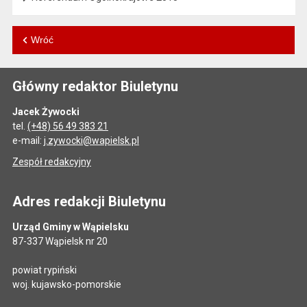
Wróć
Główny redaktor Biuletynu
Jacek Żywocki
tel.
(+48) 56 49 383 21
e-mail:
j.zywocki@wapielsk.pl
Zespół redakcyjny
Adres redakcji Biuletynu
Urząd Gminy w Wąpielsku
87-337 Wąpielsk nr 20
powiat rypiński
woj. kujawsko-pomorskie