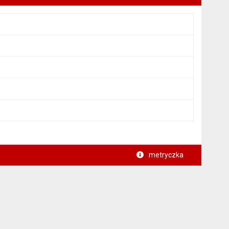
0
0
0
0
0
metryczka