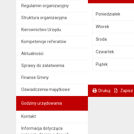
Regulamin organizacyjny
Poniedziałek
Struktura organizacyjna
Wtorek
Kierownictwo Urzędu
Środa
Kompetencje referatów
Czwartek
Aktualności
Piątek
Sprawy do załatwienia
Finanse Gminy
Oświadczenia majątkowe
Drukuj
Zapisz
. Ta sama treść dostępna jest na bieżącej stronie
Godziny urzędowania
Kontakt
Informacja dotycząca