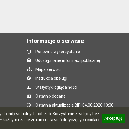
Informacje o serwisie
Ponowne wykorzystanie
Udostępnianie informacji publicznej
Mapa serwisu
Instrukcja obsługi
Statystyki oglądalności
Ostatnio dodane
Ostatnia aktualizacja BIP: 04.08.2026 13:38
do indywidualnych potrzeb. Korzystanie z witryny bez
Akceptuję
 każdym czasie zmiany ustawień dotyczących cookies.
CMS i hosting: Logonet Sp. z o.o. w Bydgoszczy
informację o polityce prywatności