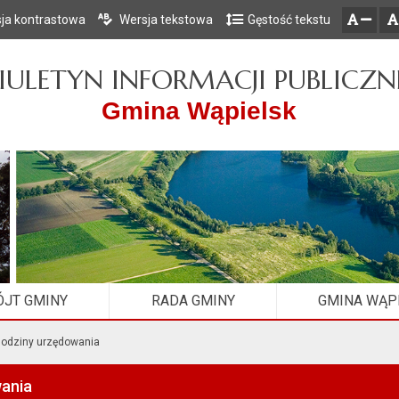
ja kontrastowa
Wersja tekstowa
Gęstość tekstu
Przejdź do głównego menu
Przejdź do mapy serwisu
Przejdź do treści
zresetuj
zmniejsz czcionkę
IULETYN INFORMACJI PUBLICZN
Gmina Wąpielsk
JT GMINY
RADA GMINY
GMINA WĄP
odziny urzędowania
ania