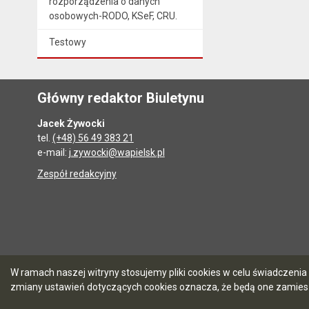
rozporządzenia o danych
osobowych-RODO, KSeF, CRU.
Testowy
Główny redaktor Biuletynu
Jacek Żywocki
tel.
(+48) 56 49 383 21
e-mail:
j.zywocki@wapielsk.pl
Zespół redakcyjny
W ramach naszej witryny stosujemy pliki cookies w celu świadczen
zmiany ustawień dotyczących cookies oznacza, że będą one zamie
5.7.0 [90]