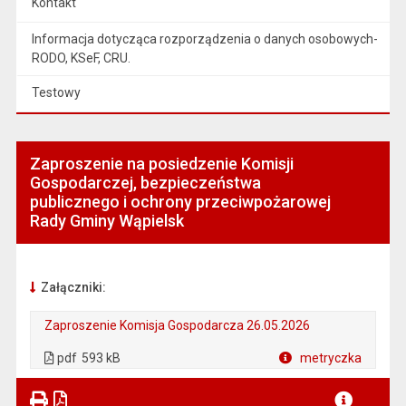
Kontakt
Informacja dotycząca rozporządzenia o danych osobowych-
RODO, KSeF, CRU.
Testowy
Zaproszenie na posiedzenie Komisji
Gospodarczej, bezpieczeństwa
publicznego i ochrony przeciwpożarowej
Rady Gminy Wąpielsk
Załączniki:
Zaproszenie Komisja Gospodarcza 26.05.2026
. Plik w formacie: pdf
. Rozmiar pliku: 593 kB
. Otwiera się w nowej karcie.
pdf
593 kB
metryczka
Plik w formacie