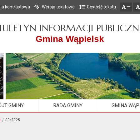
ja kontrastowa
Wersja tekstowa
Gęstość tekstu
Przejdź do głównego menu
Przejdź do mapy serwisu
Przejdź do treści
zresetuj
zmniejsz czcionkę
IULETYN INFORMACJI PUBLICZN
Gmina Wąpielsk
JT GMINY
RADA GMINY
GMINA WĄP
i
03/2025