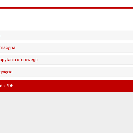
e
rmacyjna
 zapytania oferowego
gnięcia
 do PDF