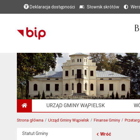
Deklaracja dostępności
Słownik skrótów
Wers
B
URZĄD GMINY WĄPIELSK
WÓ
STRONA GŁÓWNA
Strona główna
Urząd Gminy Wąpielsk
Finanse Gminy
Przetarg
Statut Gminy
Wróć