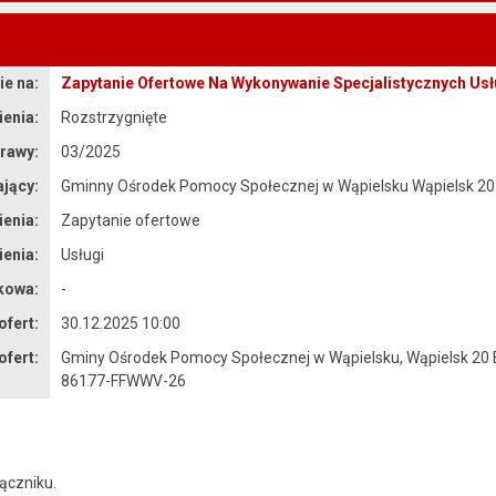
e na:
Zapytanie Ofertowe Na Wykonywanie Specjalistycznych Usł
enia:
Rozstrzygnięte
rawy:
03/2025
jący:
Gminny Ośrodek Pomocy Społecznej w Wąpielsku Wąpielsk 20
enia:
Zapytanie ofertowe
enia:
Usługi
kowa:
-
ofert:
30.12.2025 10:00
ofert:
Gminy Ośrodek Pomocy Społecznej w Wąpielsku, Wąpielsk 20 B
86177-FFWWV-26
ączniku.