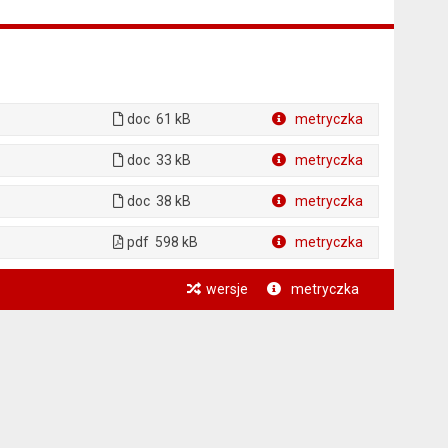
doc
61 kB
metryczka
Plik w formacie
doc
33 kB
metryczka
Plik w formacie
doc
38 kB
metryczka
Plik w formacie
pdf
598 kB
metryczka
Plik w formacie
wersje
metryczka