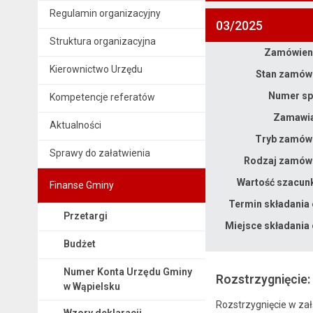
Regulamin organizacyjny
03/2025
Struktura organizacyjna
Zamówieni
Dane zamówienia na Zapytanie Ofertowe Na Wykonywanie Specjalistycznych Usług Opiekuńczych dla Osób z zaburzeniami psychicznymi
Kierownictwo Urzędu
Stan zamówi
Numer sp
Kompetencje referatów
Zamawia
Aktualności
Tryb zamówi
Sprawy do załatwienia
Rodzaj zamówi
Wartość szacun
Finanse Gminy
Termin składania 
Przetargi
Miejsce składania 
Budżet
Numer Konta Urzędu Gminy
Rozstrzygnięcie:
w Wąpielsku
Rozstrzygnięcie w zał
Wzory deklaracji