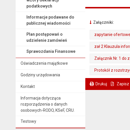
podatkowych
Informacje podawane do
Załączniki:
publicznej wiadomości
Plan postępowań o
zapytanie ofertow
udzielenie zamówień
. Plik w formacie: doc
. Rozmiar pliku: 61 kB
zał 2 Klauzula info
Sprawozdania Finansowe
. Plik w formacie: doc
. Rozmiar pliku: 33 kB
Załącznik Nr. 1 do
Oświadczenia majątkowe
. Plik w formacie: doc
. Rozmiar pliku: 38 kB
Protokół z rozstrzy
Godziny urzędowania
. Plik w formacie: pdf
. Rozmiar pliku: 598 kB
. Otwiera się w nowej karcie.
Drukuj
Zapisz
Kontakt
. Ta sama treść dostępna jest na bieżącej stronie
Informacja dotycząca
rozporządzenia o danych
osobowych-RODO, KSeF, CRU.
Testowy