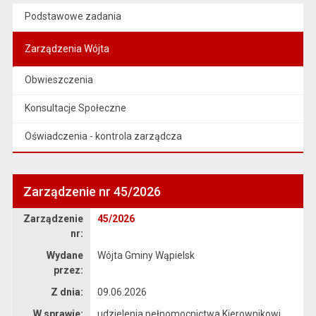
Podstawowe zadania
Zarządzenia Wójta
Obwieszczenia
Konsultacje Społeczne
Oświadczenia - kontrola zarządcza
Zarządzenie nr 45/2026
Zarządzenie
Zarządzenie
45/2026
nr:
Wydane
Wójta Gminy Wąpielsk
przez:
Z dnia:
09.06.2026
W sprawie:
udzielenia pełnomocnictwa Kierownikowi