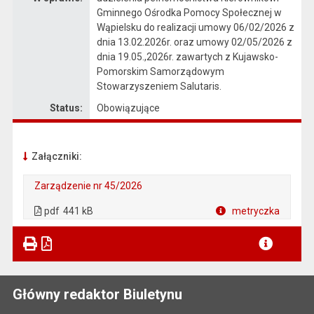
Gminnego Ośrodka Pomocy Społecznej w
Wąpielsku do realizacji umowy 06/02/2026 z
dnia 13.02.2026r. oraz umowy 02/05/2026 z
dnia 19.05.,2026r. zawartych z Kujawsko-
Pomorskim Samorządowym
Stowarzyszeniem Salutaris.
Status:
Obowiązujące
Załączniki:
Zarządzenie nr 45/2026
. Plik w formacie: pdf
. Rozmiar pliku: 441 kB
. Otwiera się w nowej karcie.
pdf
441 kB
metryczka
Plik w formacie
Główny redaktor Biuletynu