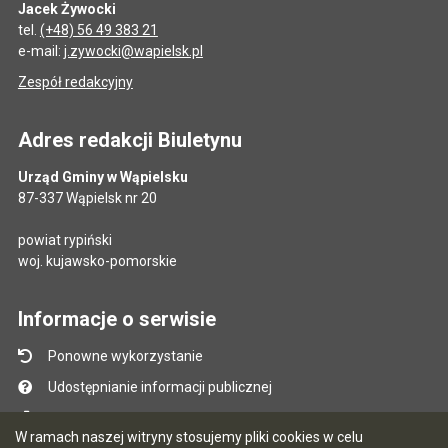
Jacek Żywocki
tel.
(+48) 56 49 383 21
e-mail:
j.zywocki@wapielsk.pl
Zespół redakcyjny
Adres redakcji Biuletynu
Urząd Gminy w Wąpielsku
87-337 Wąpielsk nr 20
powiat rypiński
woj. kujawsko-pomorskie
Informacje o serwisie
Ponowne wykorzystanie
Udostępnianie informacji publicznej
Mapa serwisu
W ramach naszej witryny stosujemy pliki cookies w celu