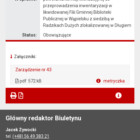
przeprowadzenia inwentaryzacji w
likwidowanej Filii Gminnej Biblioteki
Publicznej w Wąpielsku z siedzibą w
Radzikach Dużych zlokalizowanej w Długiem
Status:
Obowiązujące
Załączniki:
Zarządzenie nr 43
. Plik w formacie: pdf
. Rozmiar pliku: 572 kB
. Otwiera się w nowej karcie.
pdf
572 kB
metryczka
Plik w formacie
Główny redaktor Biuletynu
Jacek Żywocki
tel.
(+48) 56 49 383 21