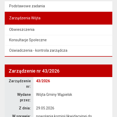
Podstawowe zadania
Zarządzenia Wójta
Obwieszczenia
Konsultacje Społeczne
Oświadczenia - kontrola zarządcza
Zarządzenie nr 43/2026
Zarządzenie
Zarządzenie
43/2026
nr:
Wydane
Wójta Gminy Wąpielsk
przez:
Z dnia:
29.05.2026
W sprawie:
powołania komisji likwidacyjnej do