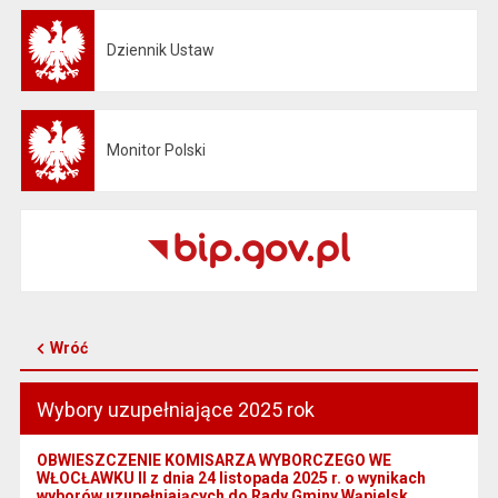
Dziennik Ustaw
Otwiera się w nowej karcie
Monitor Polski
Otwiera się w nowej karcie
Wróć
Wybory uzupełniające 2025 rok
OBWIESZCZENIE KOMISARZA WYBORCZEGO WE
WŁOCŁAWKU II z dnia 24 listopada 2025 r. o wynikach
wyborów uzupełniających do Rady Gminy Wąpielsk