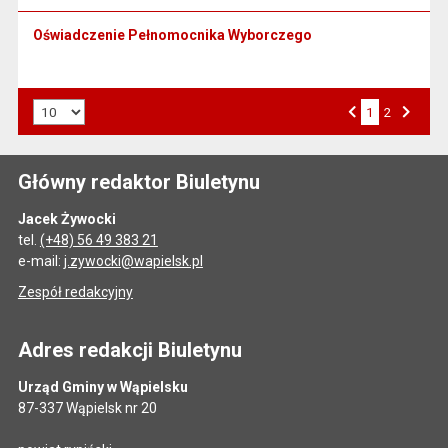
Oświadczenie Pełnomocnika Wyborczego
Liczba art. na stronie:
1
Przejdź do strony numer
2
Strona numer
Poprzednia strona
Następna strona
Główny redaktor Biuletynu
Jacek Żywocki
tel.
(+48) 56 49 383 21
e-mail:
j.zywocki@wapielsk.pl
Zespół redakcyjny
Adres redakcji Biuletynu
Urząd Gminy w Wąpielsku
87-337 Wąpielsk nr 20