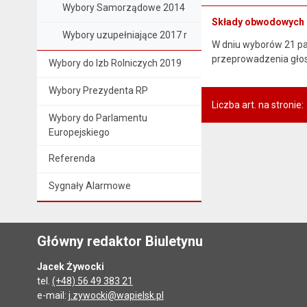
Wybory Samorządowe 2014
Składy obwodowych 
Wybory uzupełniające 2017 r
W dniu wyborów 21 paź
przeprowadzenia głos
Wybory do Izb Rolniczych 2019
Wybory Prezydenta RP
Liczba art. na stronie:
Wybory do Parlamentu
Europejskiego
Referenda
Sygnały Alarmowe
Główny redaktor Biuletynu
Jacek Żywocki
tel.
(+48) 56 49 383 21
e-mail:
j.zywocki@wapielsk.pl