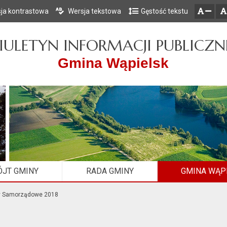
ja kontrastowa
Wersja tekstowa
Gęstość tekstu
Przejdź do głównego menu
Przejdź do mapy serwisu
Przejdź do treści
zresetuj
zmniejsz czcionkę
IULETYN INFORMACJI PUBLICZN
Gmina Wąpielsk
JT GMINY
RADA GMINY
GMINA WĄP
y Samorządowe 2018