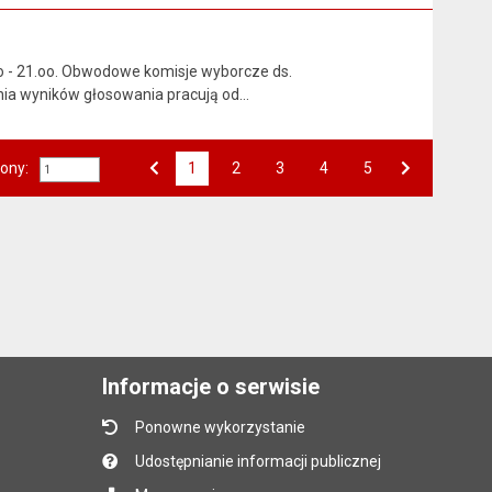
oo - 21.oo. Obwodowe komisje wyborcze ds.
nia wyników głosowania pracują od…
rony:
1
Przejdź do strony numer
2
Przejdź do strony numer
3
Przejdź do strony numer
4
Przejdź do strony numer
5
Strona numer
Poprzednia strona
Następna strona
Informacje o serwisie
Ponowne wykorzystanie
Udostępnianie informacji publicznej