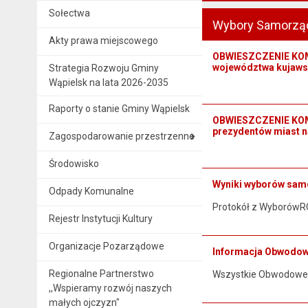
Sołectwa
Wybory Samorzą
Akty prawa miejscowego
OBWIESZCZENIE KOMI
województwa kujaw
Strategia Rozwoju Gminy
Wąpielsk na lata 2026-2035
Raporty o stanie Gminy Wąpielsk
OBWIESZCZENIE KOMI
prezydentów miast 
Zagospodarowanie przestrzenne
Środowisko
Wyniki wyborów sam
Odpady Komunalne
Protokół z WyborówRG
Rejestr Instytucji Kultury
Organizacje Pozarządowe
Informacja Obwodowy
Regionalne Partnerstwo
Wszystkie Obwodowe K
,,Wspieramy rozwój naszych
małych ojczyzn"