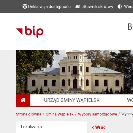
Deklaracja dostępności
Słownik skrótów
Wers
B
URZĄD GMINY WĄPIELSK
WÓ
STRONA GŁÓWNA
Strona główna
Gmina Wąpielsk
Wybory samorządowe
Wybor
Lokalizacja
Wróć