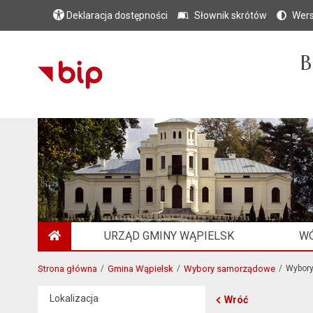
Deklaracja dostępności
Słownik skrótów
Wers
B
URZĄD GMINY WĄPIELSK
WÓ
STRONA GŁÓWNA
Strona główna
Gmina Wąpielsk
Wybory samorządowe
Wybor
Lokalizacja
Wróć