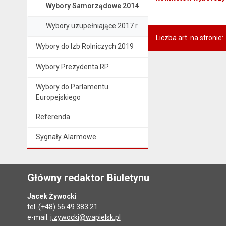
Wybory Samorządowe 2014
Wybory uzupełniające 2017 r
Liczba art. na stronie:
Wybory do Izb Rolniczych 2019
Wybory Prezydenta RP
Wybory do Parlamentu
Europejskiego
Referenda
Sygnały Alarmowe
Główny redaktor Biuletynu
Jacek Żywocki
tel.
(+48) 56 49 383 21
e-mail:
j.zywocki@wapielsk.pl