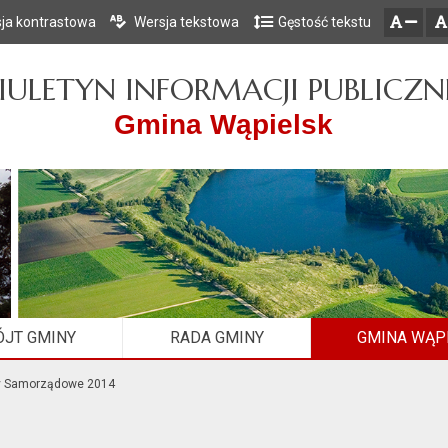
ja kontrastowa
Wersja tekstowa
Gęstość tekstu
Przejdź do głównego menu
Przejdź do mapy serwisu
Przejdź do treści
zresetuj
zmniejsz czcionkę
IULETYN INFORMACJI PUBLICZN
Gmina Wąpielsk
JT GMINY
RADA GMINY
GMINA WĄP
y Samorządowe 2014