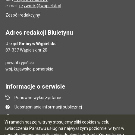
e-mail:
j.zywocki@wapielsk.pl
Zespół redakcyjny
Adres redakcji Biuletynu
Urząd Gminy w Wąpielsku
87-337 Wąpielsk nr 20
powiat rypiński
woj. kujawsko-pomorskie
Informacje o serwisie
Ponowne wykorzystanie
Udostępnianie informacji publicznej
Mapa serwisu
W ramach naszej witryny stosujemy pliki cookies w celu
Instrukcja obsługi
świadczenia Państwu usług na najwyższym poziomie, w tym w
sposób dostosowany do indywidualnych potrzeb. Korzystanie z
Statystyki oglądalności