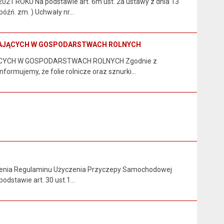
KU Na podstawie art. 6m ust. 2a ustawy z dnia 13
 późń. zm. ) Uchwały nr…
STAJĄCYCH W GOSPODARSTWACH ROLNYCH
ĄCYCH W GOSPODARSTWACH ROLNYCH Zgodnie z
nformujemy, że folie rolnicze oraz sznurki…
dzenia Regulaminu Użyczenia Przyczepy Samochodowej
odstawie art. 30 ust.1…