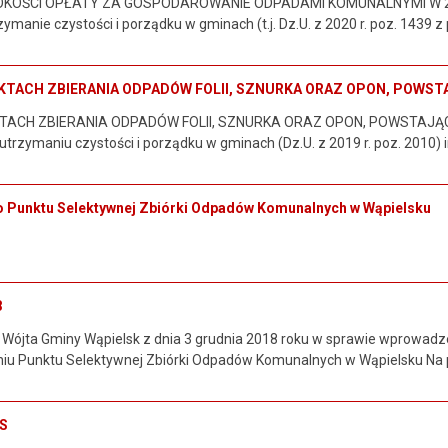
OŚCI OPŁATY ZA GOSPODAROWANIE ODPADAMI KOMUNALNYMI W 2021 RO
zymanie czystości i porządku w gminach (t.j. Dz.U. z 2020 r. poz. 1439 z
KTACH ZBIERANIA ODPADÓW FOLII, SZNURKA ORAZ OPON, POW
TACH ZBIERANIA ODPADÓW FOLII, SZNURKA ORAZ OPON, POWSTAJ
utrzymaniu czystości i porządku w gminach (Dz.U. z 2019 r. poz. 2010) i
 Punktu Selektywnej Zbiórki Odpadów Komunalnych w Wąpielsku
8
Wójta Gminy Wąpielsk z dnia 3 grudnia 2018 roku w sprawie wprowa
iu Punktu Selektywnej Zbiórki Odpadów Komunalnych w Wąpielsku Na p
ES