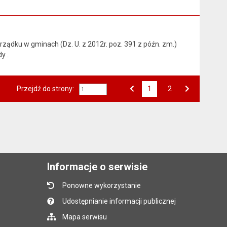
 porządku w gminach (Dz. U. z 2012r. poz. 391 z późn. zm.)
dy…
Przejdź do strony:
1
Przejdź do strony numer
2
Strona numer
Poprzednia strona
Następna strona
Informacje o serwisie
Ponowne wykorzystanie
Udostępnianie informacji publicznej
Mapa serwisu