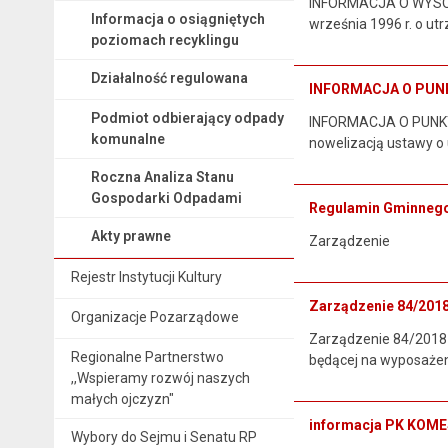
INFORMACJA O WYSOK
Informacja o osiągniętych
września 1996 r. o utr
poziomach recyklingu
Działalność regulowana
INFORMACJA O PUN
Podmiot odbierający odpady
INFORMACJA O PUNK
komunalne
nowelizacją ustawy o 
Roczna Analiza Stanu
Gospodarki Odpadami
Regulamin Gminnego
Akty prawne
Zarządzenie
Rejestr Instytucji Kultury
Zarządzenie 84/201
Organizacje Pozarządowe
Zarządzenie 84/2018 
Regionalne Partnerstwo
będącej na wyposażen
,,Wspieramy rozwój naszych
małych ojczyzn"
informacja PK KOM
Wybory do Sejmu i Senatu RP