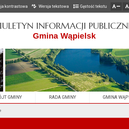
ja kontrastowa
Wersja tekstowa
Gęstość tekstu
Przejdź do głównego menu
Przejdź do mapy serwisu
Przejdź do treści
zresetuj
zmniejsz czcionkę
IULETYN INFORMACJI PUBLICZN
Gmina Wąpielsk
JT GMINY
RADA GMINY
GMINA WĄP
e