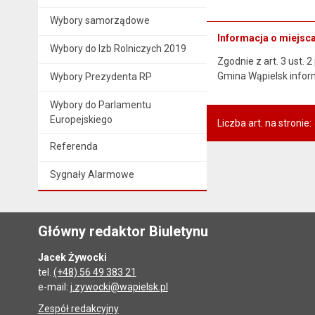
Wybory samorządowe
Informacja o miejs
Wybory do Izb Rolniczych 2019
Zgodnie z art. 3 ust. 
Gmina Wąpielsk infor
Wybory Prezydenta RP
Wybory do Parlamentu
Europejskiego
Liczba art. na stronie:
Referenda
Sygnały Alarmowe
Główny redaktor Biuletynu
Jacek Żywocki
tel.
(+48) 56 49 383 21
e-mail:
j.zywocki@wapielsk.pl
Zespół redakcyjny