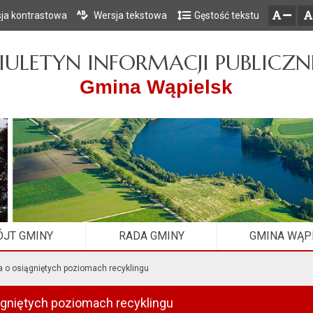
ja kontrastowa
Wersja tekstowa
Gęstość tekstu
Przejdź do głównego menu
Przejdź do mapy serwisu
Przejdź do treści
zresetuj
zmniejsz czcionkę
IULETYN INFORMACJI PUBLICZN
Gmina Wąpielsk
JT GMINY
RADA GMINY
GMINA WĄP
a o osiągniętych poziomach recyklingu
ągniętych poziomach recyklingu