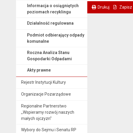
. Otwiera się w nowej karcie.
Informacja o osiągniętych
Drukuj
Zapisz
poziomach recyklingu
. Ta sama treść dostępna jest na bieżącej stronie
Działalność regulowana
Podmiot odbierający odpady
komunalne
Roczna Analiza Stanu
Gospodarki Odpadami
Akty prawne
Rejestr Instytucji Kultury
Organizacje Pozarządowe
Regionalne Partnerstwo
,,Wspieramy rozwój naszych
małych ojczyzn"
Wybory do Sejmu i Senatu RP