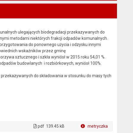
munalnych ulegających biodegradacji przekazywanych do
innymi metodami niektórych frakcji odpadów komunalnych.
 przygotowania do ponownego użycia i odzysku innymi
owiednich wskaźników przez gminę
zywa sztucznego i szkła wyniósł w 2015 roku 54,01 %.
 odpadów budowlanych i rozbiórkowych, wyniósł 100%.
i przekazywanych do składowania w stosunku do masy tych
pdf
139.45 kB
metryczka
Plik w formacie