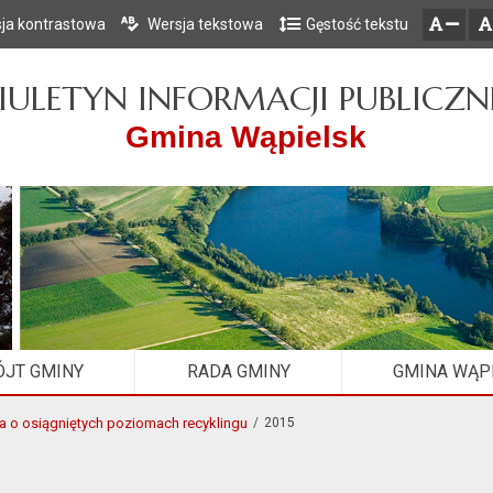
ja kontrastowa
Wersja tekstowa
Gęstość tekstu
Przejdź do głównego menu
Przejdź do mapy serwisu
Przejdź do treści
zresetuj
zmniejsz czcionkę
IULETYN INFORMACJI PUBLICZN
Gmina Wąpielsk
JT GMINY
RADA GMINY
GMINA WĄP
a o osiągniętych poziomach recyklingu
2015