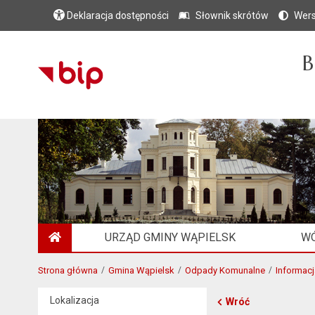
Deklaracja dostępności
Słownik skrótów
Wers
B
URZĄD GMINY WĄPIELSK
WÓ
STRONA GŁÓWNA
Strona główna
Gmina Wąpielsk
Odpady Komunalne
Informacj
Lokalizacja
Wróć