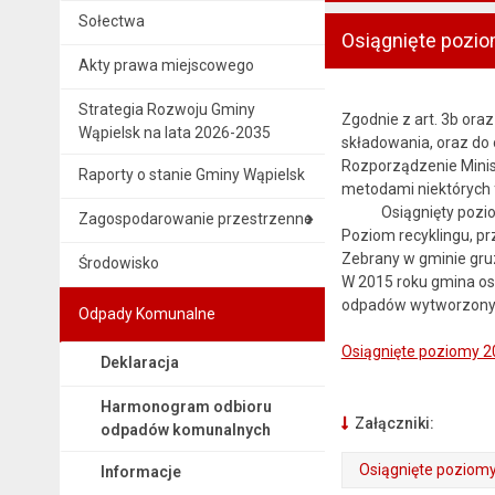
Sołectwa
Osiągnięte pozio
Akty prawa miejscowego
Strategia Rozwoju Gminy
Zgodnie z art. 3b or
Wąpielsk na lata 2026-2035
składowania, oraz do 
Rozporządzenie Minis
Raporty o stanie Gminy Wąpielsk
metodami niektórych 
Osiągnięty poziom re
Zagospodarowanie przestrzenne
Poziom recyklingu, p
Zebrany w gminie gru
Środowisko
W 2015 roku gmina os
odpadów wytworzonych
Odpady Komunalne
Osiągnięte poziomy 2
Deklaracja
Harmonogram odbioru
Załączniki:
odpadów komunalnych
Osiągnięte poziom
Informacje
. Plik w formacie: pdf