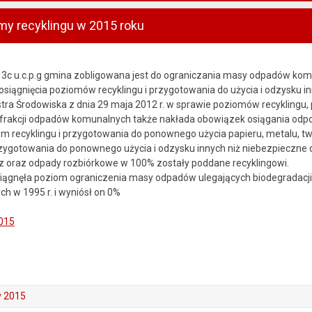
my recyklingu w 2015 roku
az 3c u.c.p.g gmina zobligowana jest do ograniczania masy odpadów ko
osiągnięcia poziomów recyklingu i przygotowania do użycia i odzysku 
tra Środowiska z dnia 29 maja 2012 r. w sprawie poziomów recyklingu,
frakcji odpadów komunalnych także nakłada obowiązek osiągania odp
cyklingu i przygotowania do ponownego użycia papieru, metalu, twor
rzygotowania do ponownego użycia i odzysku innych niż niebezpieczne
z oraz odpady rozbiórkowe w 100% zostały poddane recyklingowi.
iągnęła poziom ograniczenia masy odpadów ulegających biodegradacj
 w 1995 r. i wyniósł on 0%
015
y 2015