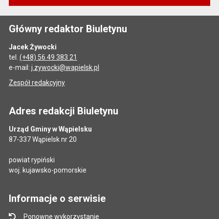
Główny redaktor Biuletynu
Jacek Żywocki
tel.
(+48) 56 49 383 21
e-mail:
j.zywocki@wapielsk.pl
Zespół redakcyjny
Adres redakcji Biuletynu
Urząd Gminy w Wąpielsku
87-337 Wąpielsk nr 20
powiat rypiński
woj. kujawsko-pomorskie
Informacje o serwisie
Ponowne wykorzystanie