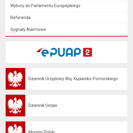
Wybory do Parlamentu Europejskiego
Referenda
Sygnały Alarmowe
Dziennik Urzędowy Woj. Kujawsko-Pomorskiego
Otwiera się w nowej karcie
Dziennik Ustaw
Otwiera się w nowej karcie
Monitor Polski
Otwiera się w nowej karcie