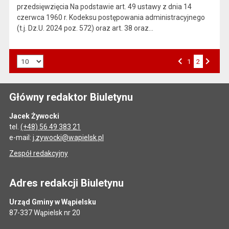
przedsięwzięcia Na podstawie art. 49 ustawy z dnia 14
czerwca 1960 r. Kodeksu postępowania administracyjnego
(t.j. Dz.U. 2024 poz. 572) oraz art. 38 oraz…
Liczba art. na stronie:
Przejdź do strony numer
1
2
Strona numer
Poprzednia strona
Następna strona
Główny redaktor Biuletynu
Jacek Żywocki
tel.
(+48) 56 49 383 21
e-mail:
j.zywocki@wapielsk.pl
Zespół redakcyjny
Adres redakcji Biuletynu
Urząd Gminy w Wąpielsku
87-337 Wąpielsk nr 20