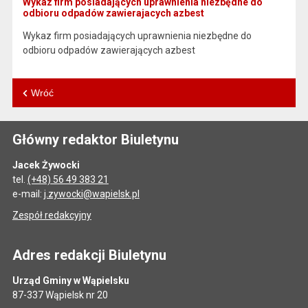
Wykaz firm posiadających uprawnienia niezbędne do
odbioru odpadów zawierajacych azbest
Wykaz firm posiadających uprawnienia niezbędne do
odbioru odpadów zawierających azbest
Wróć
Główny redaktor Biuletynu
Jacek Żywocki
tel.
(+48) 56 49 383 21
e-mail:
j.zywocki@wapielsk.pl
Zespół redakcyjny
Adres redakcji Biuletynu
Urząd Gminy w Wąpielsku
87-337 Wąpielsk nr 20