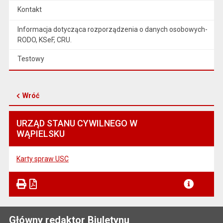
Kontakt
Informacja dotycząca rozporządzenia o danych osobowych-
RODO, KSeF, CRU.
Testowy
Wróć
URZĄD STANU CYWILNEGO W
WĄPIELSKU
Karty spraw USC
Główny redaktor Biuletynu