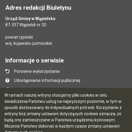
Adres redakcji Biuletynu
Urząd Gminy w Wąpielsku
87-337 Wąpielsk nr 20
powiat rypiński
woj. kujawsko-pomorskie
Informacje o serwisie
Ponowne wykorzystanie
Udostępnianie informacji publicznej
Mapa serwisu
W ramach naszej witryny stosujemy pliki cookies w celu
Instrukcja obsługi
świadczenia Państwu usług na najwyższym poziomie, w tym w
sposób dostosowany do indywidualnych potrzeb. Korzystanie z
Statystyki oglądalności
witryny bez zmiany ustawień dotyczących cookies oznacza, że
Ostatnio dodane
będą one zamieszczane w Państwa urządzeniu końcowym.
Możecie Państwo dokonać w każdym czasie zmiany ustawień
Ostatnia aktualizacja BIP: 04.08.2026 13:38