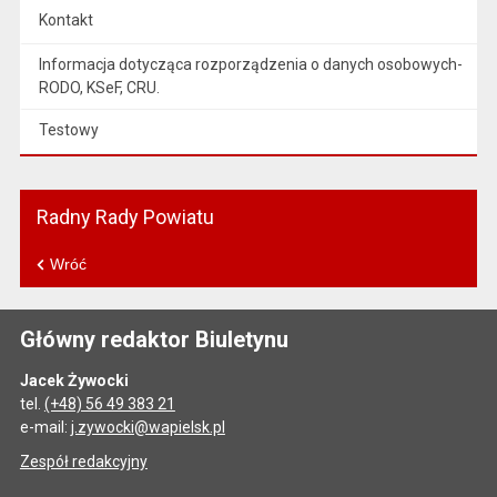
Kontakt
Informacja dotycząca rozporządzenia o danych osobowych-
RODO, KSeF, CRU.
Testowy
Radny Rady Powiatu
Wróć
Główny redaktor Biuletynu
Jacek Żywocki
tel.
(+48) 56 49 383 21
e-mail:
j.zywocki@wapielsk.pl
Zespół redakcyjny