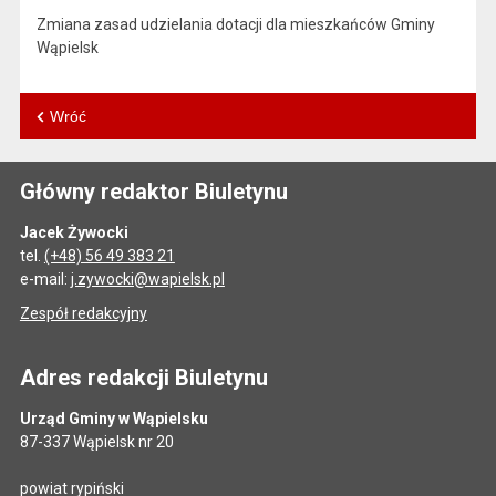
Zmiana zasad udzielania dotacji dla mieszkańców Gminy
Wąpielsk
Wróć
Główny redaktor Biuletynu
Jacek Żywocki
tel.
(+48) 56 49 383 21
e-mail:
j.zywocki@wapielsk.pl
Zespół redakcyjny
Adres redakcji Biuletynu
Urząd Gminy w Wąpielsku
87-337 Wąpielsk nr 20
powiat rypiński