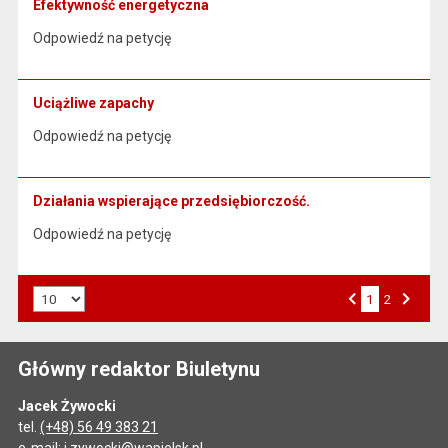
Efektywność energetyczna
Odpowiedź na petycję
Uciążliwe zapachy
Odpowiedź na petycję
Działania wspierające przedsiębiorczość.
Odpowiedź na petycję
Liczba art. na stronie:
1
Przejdź do strony numer
2
Strona numer
Poprzednia strona
Następna strona
Główny redaktor Biuletynu
Jacek Żywocki
tel.
(+48) 56 49 383 21
e-mail:
j.zywocki@wapielsk.pl