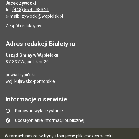
Jacek Żywocki
tel.
(+48) 56 49 383 21
e-mail:
j.zywocki@wapielsk.pl
Zespół redakcyjny
Adres redakcji Biuletynu
Urząd Gminy w Wąpielsku
87-337 Wąpielsk nr 20
powiat rypiński
woj. kujawsko-pomorskie
Informacje o serwisie
Ponowne wykorzystanie
Udostępnianie informacji publicznej
Mapa serwisu
W ramach naszej witryny stosujemy pliki cookies w celu