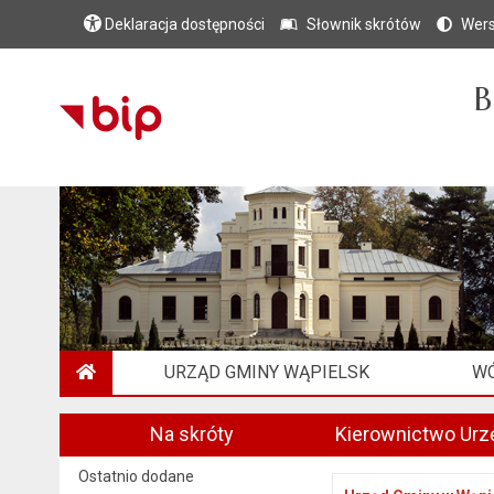
Deklaracja dostępności
Słownik skrótów
Wers
B
URZĄD GMINY WĄPIELSK
WÓ
STRONA GŁÓWNA
Na skróty
Kierownictwo Urz
Ostatnio dodane