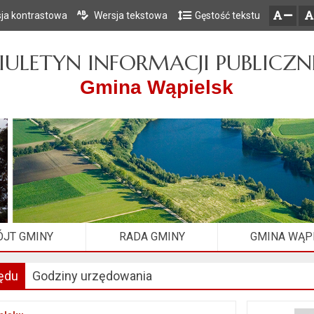
ja kontrastowa
Wersja tekstowa
Gęstość tekstu
Przejdź do głównego menu
Przejdź do mapy serwisu
Przejdź do treści
zresetuj
zmniejsz czcionkę
IULETYN INFORMACJI PUBLICZN
Gmina Wąpielsk
JT GMINY
RADA GMINY
GMINA WĄP
ędu
Godziny urzędowania