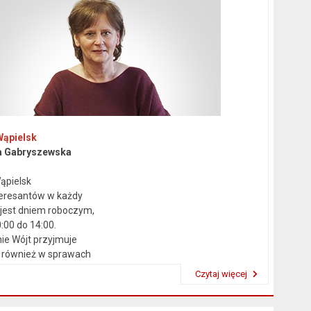
Wąpielsk
a Gabryszewska
ąpielsk
teresantów w każdy
 jest dniem roboczym,
:00 do 14:00.
ie Wójt przyjmuje
 również w sprawach
ków.
Czytaj więcej
Przeczytaj artykuł "Kierownictwo Urzędu"