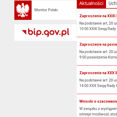
Aktualności
Uch
Monitor Polski
Otwiera się w nowej karcie
Zaproszenie na XXXI 
Na podstawie art, 20 us
10:00 XXXI Sesję Rady 
Zaproszenie na posied
Na podstawie art. 20 u
9:00 posiedzenie Komisj
Zaproszenie na XXX 
Na podstawie art. 20 us
14:00 XXX Sesję Rady G
Wnioski o szacowani
W związku z wystąpien
istnieje możliwość zł