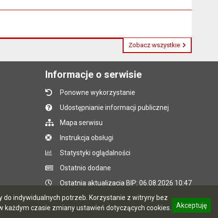
Zobacz wszystkie
Informacje o serwisie
Ponowne wykorzystanie
Udostępnianie informacji publicznej
Mapa serwisu
Instrukcja obsługi
Statystyki oglądalności
Ostatnio dodane
Ostatnia aktualizacja BIP: 06.08.2026 10:47
do indywidualnych potrzeb. Korzystanie z witryny bez
Akceptuję
 każdym czasie zmiany ustawień dotyczących cookies.
CMS i hosting: Logonet Sp. z o.o. w Bydgoszczy
informację o polityce prywatności