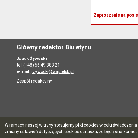
Zaproszenie na posie
Główny redaktor Biuletynu
Jacek Żywocki
tel.
(+48) 56 49 383 21
e-mail:
j.zywocki@wapielsk.pl
Zespół redakcyjny
W ramach naszej witryny stosujemy pliki cookies w celu świadczen
zmiany ustawień dotyczących cookies oznacza, że będą one zamie
5.7.0 [90]