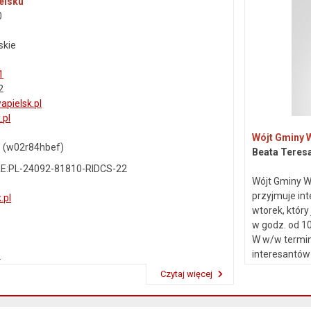
elsku
0
skie
1
2
pielsk.pl
.pl
Wójt Gminy 
: (w02r84hbef)
Beata Teres
E:PL-24092-81810-RIDCS-22
Wójt Gminy W
przyjmuje in
.pl
wtorek, który
w godz. od 10
W w/w termin
interesantów
2
skarg i wnios
Czytaj więcej
Przeczytaj artykuł "Dane kontaktowe"