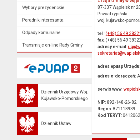
Urząd Gminy w Wąpi
87-337 Wąpielsk nr 2
Wybory prezydenckie
Powiat rypiński
Poradnik interesanta
woj. kujawsko-pomor
Odpady komunalne
tel
.:
(+48) 56 49 3832
fax
: (+48) 56 49 3832
Transmisje on-line Rady Gminy
adresy e-mail
:
ug@wa
sekretariat@wapielsk
adres epuap Urzędu
adres e-doręczeń:
A
serwis www
:
wapielsk
Dziennik Urzędowy Woj.
Otwiera się w nowej karcie
Kujawsko-Pomorskiego
NIP
: 892-148-26-82
Regon
: 871118939
Kod TERYT
: 041206
Dziennik Ustaw
Otwiera się w nowej karcie