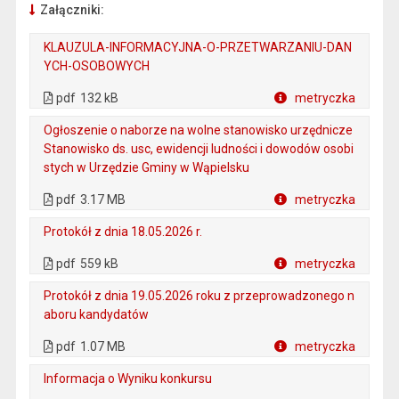
Załączniki:
KLAUZULA-INFORMACYJNA-O-PRZETWARZANIU-DAN
YCH-OSOBOWYCH
. Plik w formacie: pdf
. Rozmiar pliku: 132 kB
. Otwiera się w nowej karcie.
pdf
132 kB
metryczka
Plik w formacie
Ogłoszenie o naborze na wolne stanowisko urzędnicze
Stanowisko ds. usc, ewidencji ludności i dowodów osobi
stych w Urzędzie Gminy w Wąpielsku
. Plik w formacie: pdf
. Rozmiar pliku: 3.17 MB
. Otwiera się w nowej karcie.
pdf
3.17 MB
metryczka
Plik w formacie
Protokół z dnia 18.05.2026 r.
. Plik w formacie: pdf
. Rozmiar pliku: 559 kB
. Otwiera się w nowej karcie.
pdf
559 kB
metryczka
Plik w formacie
Protokół z dnia 19.05.2026 roku z przeprowadzonego n
aboru kandydatów
. Plik w formacie: pdf
. Rozmiar pliku: 1.07 MB
. Otwiera się w nowej karcie.
pdf
1.07 MB
metryczka
Plik w formacie
Informacja o Wyniku konkursu
. Plik w formacie: pdf