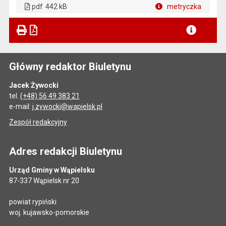
. Rozmiar pliku: 442 kB
. Otwiera się w nowej karcie.
pdf
442 kB
metryczka
Plik w formacie
Główny redaktor Biuletynu
Jacek Żywocki
tel.
(+48) 56 49 383 21
e-mail:
j.zywocki@wapielsk.pl
Zespół redakcyjny
Adres redakcji Biuletynu
Urząd Gminy w Wąpielsku
87-337 Wąpielsk nr 20
powiat rypiński
woj. kujawsko-pomorskie