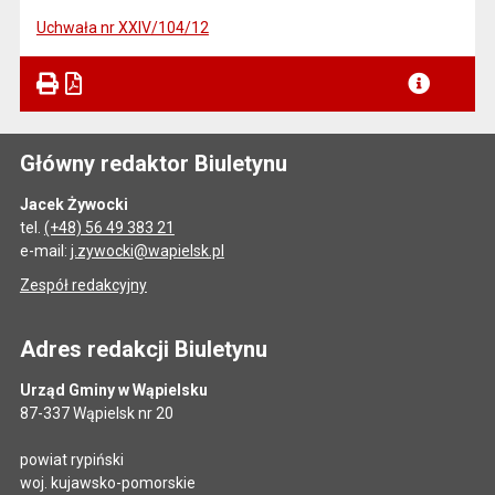
Uchwała nr XXIV/104/12
Główny redaktor Biuletynu
Jacek Żywocki
tel.
(+48) 56 49 383 21
e-mail:
j.zywocki@wapielsk.pl
Zespół redakcyjny
Adres redakcji Biuletynu
Urząd Gminy w Wąpielsku
87-337 Wąpielsk nr 20
powiat rypiński
woj. kujawsko-pomorskie