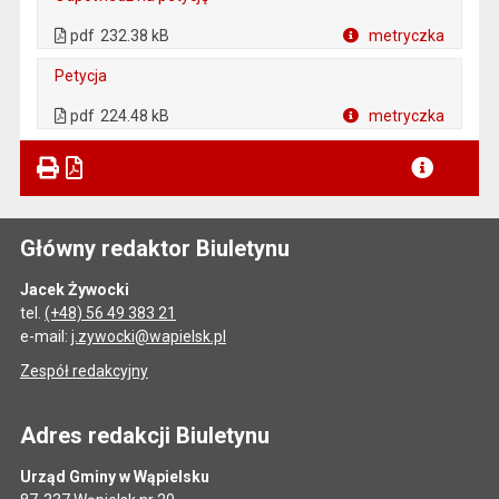
. Plik w formacie: pdf
. Otwiera się w nowej karcie.
pdf
232.38 kB
metryczka
Plik w formacie
Petycja
. Plik w formacie: pdf
. Otwiera się w nowej karcie.
pdf
224.48 kB
metryczka
Plik w formacie
Główny redaktor Biuletynu
Jacek Żywocki
tel.
(+48) 56 49 383 21
e-mail:
j.zywocki@wapielsk.pl
Zespół redakcyjny
Adres redakcji Biuletynu
Urząd Gminy w Wąpielsku