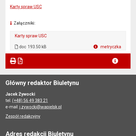
Karty spraw USC
Załączniki:
Karty spraw USC
. Plik w formacie: doc
doc
193.50 kB
metryczka
Plik w formacie
Główny redaktor Biuletynu
Jacek Żywocki
tel.
(+48) 56 49 383 21
e-mail:
j.zywocki@wapielsk.pl
Zespół redakcyjny
Adres redakcji Biuletynu