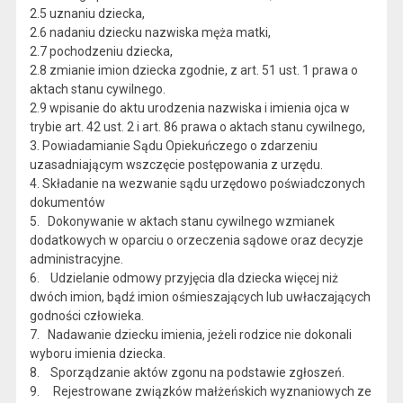
2.5 uznaniu dziecka,
2.6 nadaniu dziecku nazwiska męża matki,
2.7 pochodzeniu dziecka,
2.8 zmianie imion dziecka zgodnie, z art. 51 ust. 1 prawa o
aktach stanu cywilnego.
2.9 wpisanie do aktu urodzenia nazwiska i imienia ojca w
trybie art. 42 ust. 2 i art. 86 prawa o aktach stanu cywilnego,
3. Powiadamianie Sądu Opiekuńczego o zdarzeniu
uzasadniającym wszczęcie postępowania z urzędu.
4. Składanie na wezwanie sądu urzędowo poświadczonych
dokumentów
5. Dokonywanie w aktach stanu cywilnego wzmianek
dodatkowych w oparciu o orzeczenia sądowe oraz decyzje
administracyjne.
6. Udzielanie odmowy przyjęcia dla dziecka więcej niż
dwóch imion, bądź imion ośmieszających lub uwłaczających
godności człowieka.
7. Nadawanie dziecku imienia, jeżeli rodzice nie dokonali
wyboru imienia dziecka.
8. Sporządzanie aktów zgonu na podstawie zgłoszeń.
9. Rejestrowane związków małżeńskich wyznaniowych ze