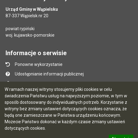
Urząd Gminy w Wąpielsku
87-337 Wąpielsk nr 20
powiat rypiński
woj. kujawsko-pomorskie
Informacje o serwisie
Ponowne wykorzystanie
Udostępnianie informacji publicznej
Mapa serwisu
W ramach naszej witryny stosujemy pliki cookies w celu
Instrukcja obsługi
świadczenia Państwu usług na najwyższym poziomie, w tym w
sposób dostosowany do indywidualnych potrzeb. Korzystanie z
Statystyki oglądalności
witryny bez zmiany ustawień dotyczących cookies oznacza, że
Ostatnio dodane
będą one zamieszczane w Państwa urządzeniu końcowym.
Możecie Państwo dokonać w każdym czasie zmiany ustawień
Ostatnia aktualizacja BIP: 06.08.2026 10:47
dotyczących cookies.