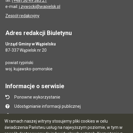
tel.
(+48) 56 49 383 21
e-mail:
j.zywocki@wapielsk.pl
Zespół redakcyjny
Adres redakcji Biuletynu
Urząd Gminy w Wąpielsku
87-337 Wąpielsk nr 20
powiat rypiński
woj. kujawsko-pomorskie
Informacje o serwisie
Ponowne wykorzystanie
Udostępnianie informacji publicznej
Mapa serwisu
W ramach naszej witryny stosujemy pliki cookies w celu
Instrukcja obsługi
świadczenia Państwu usług na najwyższym poziomie, w tym w