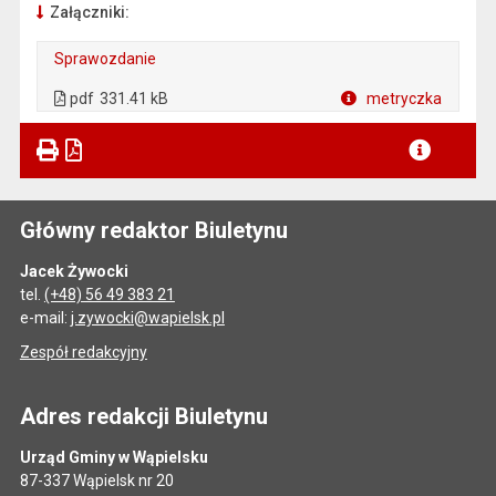
Załączniki:
Sprawozdanie
. Plik w formacie: pdf
. Otwiera się w nowej karcie.
pdf
331.41 kB
metryczka
Plik w formacie
Główny redaktor Biuletynu
Jacek Żywocki
tel.
(+48) 56 49 383 21
e-mail:
j.zywocki@wapielsk.pl
Zespół redakcyjny
Adres redakcji Biuletynu
Urząd Gminy w Wąpielsku
87-337 Wąpielsk nr 20