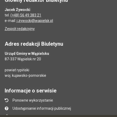
Jacek Żywocki
tel.
(+48) 56 49 383 21
e-mail:
j.zywocki@wapielsk.pl
Zespół redakcyjny
Adres redakcji Biuletynu
Urząd Gminy w Wąpielsku
87-337 Wąpielsk nr 20
powiat rypiński
woj. kujawsko-pomorskie
Informacje o serwisie
Ponowne wykorzystanie
Udostępnianie informacji publicznej
Mapa serwisu