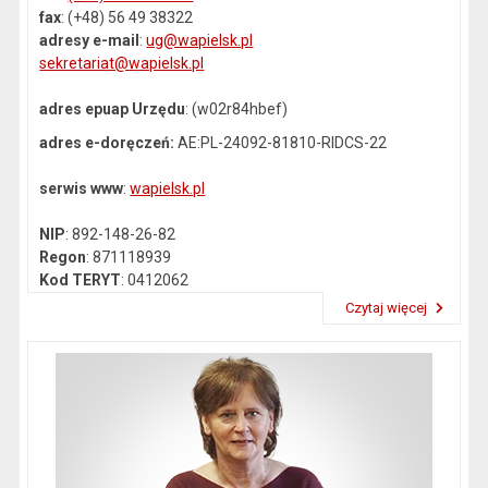
fax
: (+48) 56 49 38322
adresy e-mail
:
ug@wapielsk.pl
sekretariat@wapielsk.pl
adres epuap Urzędu
: (w02r84hbef)
adres e-doręczeń:
AE:PL-24092-81810-RIDCS-22
serwis www
:
wapielsk.pl
NIP
: 892-148-26-82
Regon
: 871118939
Kod TERYT
: 0412062
Czytaj więcej
Przeczytaj artykuł "Dane kontaktowe"