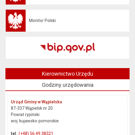
Monitor Polski
Otwiera się w nowej karcie
Kierownictwo Urzędu
Godziny urzędowania
Urząd Gminy w Wąpielsku
87-337 Wąpielsk nr 20
Powiat rypiński
woj. kujawsko-pomorskie
tel
.:
(+48) 56 49 38321