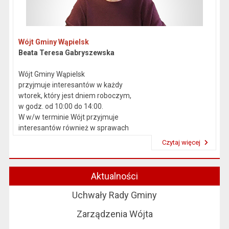
Wójt Gminy Wąpielsk
Beata Teresa Gabryszewska
Wójt Gminy Wąpielsk
przyjmuje interesantów w każdy
wtorek, który jest dniem roboczym,
w godz. od 10:00 do 14:00.
W w/w terminie Wójt przyjmuje
interesantów również w sprawach
skarg i wniosków.
Czytaj więcej
Przeczytaj artykuł "Kierownictwo Urzędu"
Aktualności
Uchwały Rady Gminy
Zarządzenia Wójta