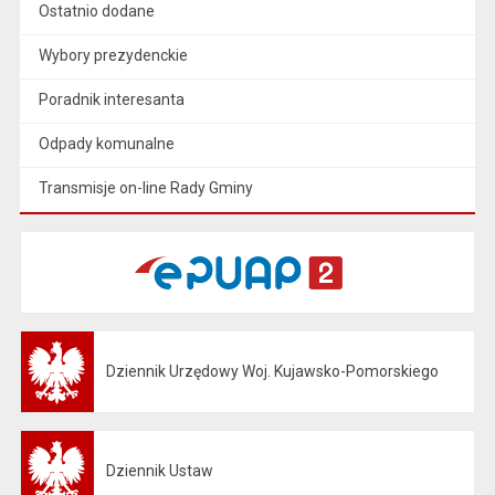
Ostatnio dodane
Wybory prezydenckie
Poradnik interesanta
Odpady komunalne
Transmisje on-line Rady Gminy
Dziennik Urzędowy Woj. Kujawsko-Pomorskiego
Otwiera się w nowej karcie
Dziennik Ustaw
Otwiera się w nowej karcie