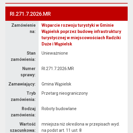
RI.271.7.2026.MR
Zamówienie
Wsparcie rozwoju turystyki w Gminie
Dane zamówienia na Wsparcie rozwoju turystyki w Gminie Wąpielsk poprzez budowę infrastruktury turystycznej w miejscowościach Radziki Duże i Wąpielsk
na:
Wąpielsk poprzez budowę infrastruktury
turystycznej w miejscowościach Radziki
Duże i Wąpielsk
Stan
Unieważnione
zamówienia:
Numer
RI.271.7.2026.MR
sprawy:
Zamawiający:
Gmina Wąpielsk
Tryb
Przetarg nieograniczony
zamówienia:
Rodzaj
Roboty budowlane
zamówienia:
Wartość
mniejsza niż określona w przepisach wyd.
szacunkowa:
na podst art. 11 ust. 8