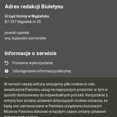
Adres redakcji Biuletynu
Urząd Gminy w Wąpielsku
87-337 Wąpielsk nr 20
powiat rypiński
woj. kujawsko-pomorskie
Informacje o serwisie
Ponowne wykorzystanie
Udostępnianie informacji publicznej
Mapa serwisu
W ramach naszej witryny stosujemy pliki cookies w celu
Instrukcja obsługi
świadczenia Państwu usług na najwyższym poziomie, w tym w
sposób dostosowany do indywidualnych potrzeb. Korzystanie z
Statystyki oglądalności
witryny bez zmiany ustawień dotyczących cookies oznacza, że
Ostatnio dodane
będą one zamieszczane w Państwa urządzeniu końcowym.
Możecie Państwo dokonać w każdym czasie zmiany ustawień
Ostatnia aktualizacja BIP: 07.08.2026 13:39
dotyczących cookies.