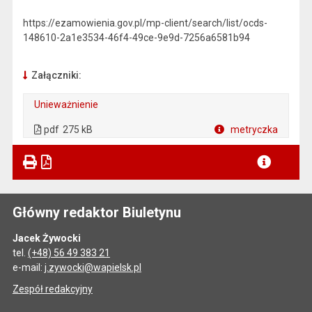
https://ezamowienia.gov.pl/mp-client/search/list/ocds-
148610-2a1e3534-46f4-49ce-9e9d-7256a6581b94
Załączniki:
Unieważnienie
. Plik w formacie: pdf
. Rozmiar pliku: 275 kB
. Otwiera się w nowej karcie.
pdf
275 kB
metryczka
Plik w formacie
Główny redaktor Biuletynu
Jacek Żywocki
tel.
(+48) 56 49 383 21
e-mail:
j.zywocki@wapielsk.pl
Zespół redakcyjny