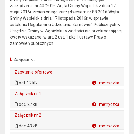
zarządzenie nr 40/2016 Wójta Gminy Wąpielsk z dnia 17
maja 2016r. zmienionego zarządzeniem nr 88.2016 Wójta
Gminy Wąpielsk z dnia 17 listopada 2016r. w sprawie
ustalenia Regulaminu Udzielania Zamówień Publicznych w
Urzędzie Gminy w Wąpielsku o wartości nie przekraczającej
kwoty wskazanej w art. 2 ust. 1 pkt 1 ustawy Prawo
zamówień publicznych.
Załączniki:
Zapytanie ofertowe
. Plik w formacie: odt
. Rozmiar pliku: 17 kB
odt
17 kB
metryczka
Plik w formacie
Załącznik nr 1
. Plik w formacie: doc
. Rozmiar pliku: 27 kB
doc
27 kB
metryczka
Plik w formacie
Załącznik nr 2
. Plik w formacie: doc
. Rozmiar pliku: 43 kB
doc
43 kB
metryczka
Plik w formacie