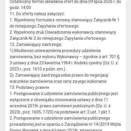
Ostateczny termin składania ofert do dnia 09 lipca 2026 r. do
godz. 14:00
11. Do oferty należy załączyć:
1. Wypełniony formularz cenowy, stanowiący Załącznik Nr 1
do niniejszego Zapytania ofertowego.
2. Wypełniony druk Oświadczenia wykonawcy, stanowiący
Załącznik Nr 2 do niniejszego Zapytania ofertowego.
12. Zamawiający zastrzega:
1) Możliwość unieważnienia procedury udzielenia
zamówienia, bez wyboru Wykonawcy – zgodnie z art. 701 §
3 ustawy z dnia 23 kwietnia 1964 r. Kodeks cywilny (Dz. U. z
2023 r., poz. 1610 z późn. zm.).
2) Zamawiający zastrzega sobie prawo do negocjacji
warunków zamówienia oraz ceny za jego wykonanie
13. Podstawy prawne
1. Postępowanie o udzielenie zamówienia publicznego jest
wyłączone z obowiązku stosowania ustawy z dnia 11
września 2019r. prawo zamówień publicznych (Dz. U. z
2023r., poz. 1605, 1720) na podstawie art. 2 ust. 1 pkt 1.
2. Postępowanie o udzielenie zamówienia publicznego
prowadzonej jest w oparciu o Zarządzenie nr 14/2019 Wójta
Gminy Wąpielsk z dnia 4 lutego 2019r. zmieniające