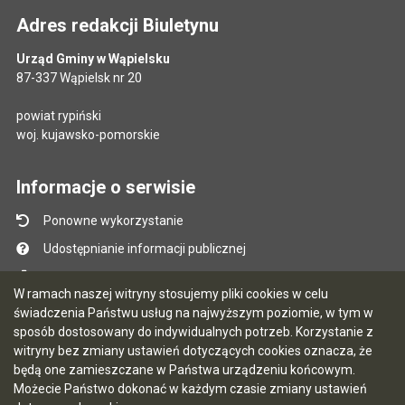
Adres redakcji Biuletynu
Urząd Gminy w Wąpielsku
87-337 Wąpielsk nr 20
powiat rypiński
woj. kujawsko-pomorskie
Informacje o serwisie
Ponowne wykorzystanie
Udostępnianie informacji publicznej
Mapa serwisu
W ramach naszej witryny stosujemy pliki cookies w celu
Instrukcja obsługi
świadczenia Państwu usług na najwyższym poziomie, w tym w
sposób dostosowany do indywidualnych potrzeb. Korzystanie z
Statystyki oglądalności
witryny bez zmiany ustawień dotyczących cookies oznacza, że
Ostatnio dodane
będą one zamieszczane w Państwa urządzeniu końcowym.
Możecie Państwo dokonać w każdym czasie zmiany ustawień
Ostatnia aktualizacja BIP: 06.08.2026 10:47