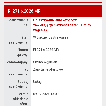
RI 271.6.2026.MR
Zamówienie
Unieszkodliwianie wyrobów
Dane zamówienia na Unieszkodliwianie wyrobów zawierających azbest z terenu Gminy Wąpielsk.
na:
zawierających azbest z terenu Gminy
Wąpielsk.
Stan
W trakcie rozstrzygania
zamówienia:
Numer
RI 271.6.2026.MR
sprawy:
Zamawiający:
Gmina Wąpielsk
Tryb
Zapytanie ofertowe
zamówienia:
Rodzaj
Usługi
zamówienia:
Termin
09.07.2026 13:00
składania
ofert: