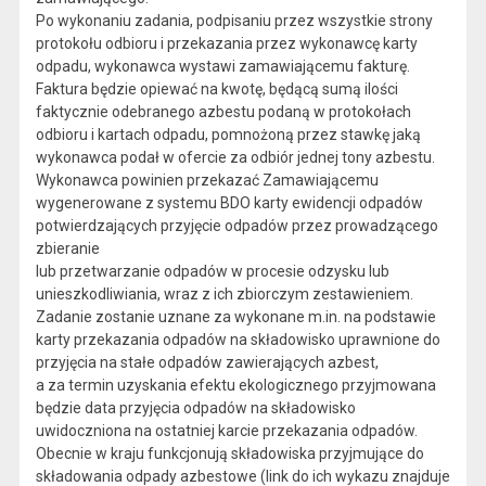
Po wykonaniu zadania, podpisaniu przez wszystkie strony
protokołu odbioru i przekazania przez wykonawcę karty
odpadu, wykonawca wystawi zamawiającemu fakturę.
Faktura będzie opiewać na kwotę, będącą sumą ilości
faktycznie odebranego azbestu podaną w protokołach
odbioru i kartach odpadu, pomnożoną przez stawkę jaką
wykonawca podał w ofercie za odbiór jednej tony azbestu.
Wykonawca powinien przekazać Zamawiającemu
wygenerowane z systemu BDO karty ewidencji odpadów
potwierdzających przyjęcie odpadów przez prowadzącego
zbieranie
lub przetwarzanie odpadów w procesie odzysku lub
unieszkodliwiania, wraz z ich zbiorczym zestawieniem.
Zadanie zostanie uznane za wykonane m.in. na podstawie
karty przekazania odpadów na składowisko uprawnione do
przyjęcia na stałe odpadów zawierających azbest,
a za termin uzyskania efektu ekologicznego przyjmowana
będzie data przyjęcia odpadów na składowisko
uwidoczniona na ostatniej karcie przekazania odpadów.
Obecnie w kraju funkcjonują składowiska przyjmujące do
składowania odpady azbestowe (link do ich wykazu znajduje