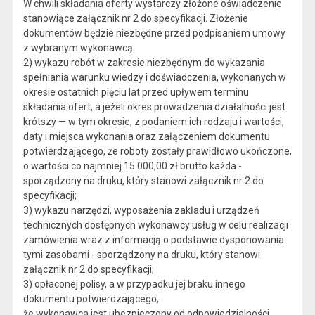
W chwili składania oferty wystarczy złożone oświadczenie
stanowiące załącznik nr 2 do specyfikacji. Złożenie
dokumentów będzie niezbędne przed podpisaniem umowy
z wybranym wykonawcą.
2) wykazu robót w zakresie niezbędnym do wykazania
spełniania warunku wiedzy i doświadczenia, wykonanych w
okresie ostatnich pięciu lat przed upływem terminu
składania ofert, a jeżeli okres prowadzenia działalności jest
krótszy — w tym okresie, z podaniem ich rodzaju i wartości,
daty i miejsca wykonania oraz załączeniem dokumentu
potwierdzającego, że roboty zostały prawidłowo ukończone,
o wartości co najmniej 15.000,00 zł brutto każda -
sporządzony na druku, który stanowi załącznik nr 2 do
specyfikacji;
3) wykazu narzędzi, wyposażenia zakładu i urządzeń
technicznych dostępnych wykonawcy usług w celu realizacji
zamówienia wraz z informacją o podstawie dysponowania
tymi zasobami - sporządzony na druku, który stanowi
załącznik nr 2 do specyfikacji;
3) opłaconej polisy, a w przypadku jej braku innego
dokumentu potwierdzającego,
że wykonawca jest ubezpieczony od odpowiedzialności