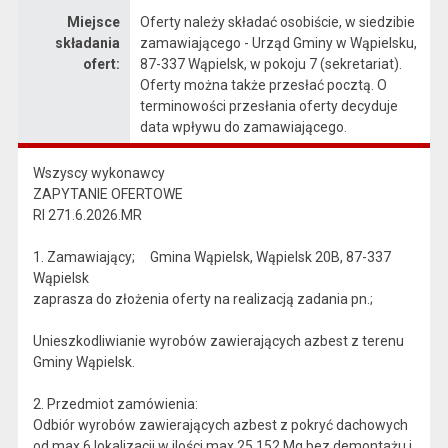
Miejsce
Oferty należy składać osobiście, w siedzibie
składania
zamawiającego - Urząd Gminy w Wąpielsku,
ofert:
87-337 Wąpielsk, w pokoju 7 (sekretariat).
Oferty można także przesłać pocztą. O
terminowości przesłania oferty decyduje
data wpływu do zamawiającego.
Wszyscy wykonawcy
ZAPYTANIE OFERTOWE
RI 271.6.2026.MR
1. Zamawiający; Gmina Wąpielsk, Wąpielsk 20B, 87-337
Wąpielsk
zaprasza do złożenia oferty na realizacją zadania pn.;
Unieszkodliwianie wyrobów zawierających azbest z terenu
Gminy Wąpielsk.
2. Przedmiot zamówienia:
Odbiór wyrobów zawierających azbest z pokryć dachowych
od max 6 lokalizacji w ilości max 25,152 Mg bez demontażu i