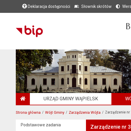
Deklaracja dostępności
Słownik skrótów
Wers
B
URZĄD GMINY WĄPIELSK
WÓ
STRONA GŁÓWNA
Strona główna
Wójt Gminy
Zarządzenia Wójta
Zarządzenie nr
Podstawowe zadania
Zarządzenie nr 