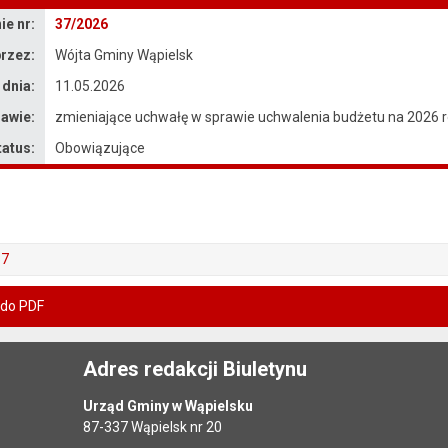
e nr:
37/2026
rzez:
Wójta Gminy Wąpielsk
 dnia:
11.05.2026
awie:
zmieniające uchwałę w sprawie uchwalenia budżetu na 2026 
tatus:
Obowiązujące
37
 do PDF
Adres redakcji Biuletynu
Urząd Gminy w Wąpielsku
87-337 Wąpielsk nr 20