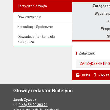
Zarządzenie
Zarządzeni
Zarządzenia Wójta
Wydane p
Obwieszczenia
Z
Konsultacje Społeczne
W spr
S
Oświadczenia - kontrola
zarządcza
Załączniki:
ZARZĄDZENIE NR 
. Plik w formacie: pdf
. Rozmiar pliku: 2.17 MB
. Otwiera się w nowej karcie.
Drukuj
Zapisz
. Ta sama treść dostępna jest na bieżącej stronie
Główny redaktor Biuletynu
Jacek Żywocki
tel.
(+48) 56 49 383 21
e-mail:
j.zywocki@wapielsk.pl