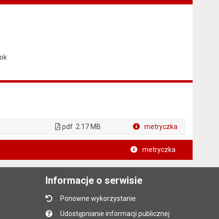
rok
pdf
2.17 MB
metryczka
Plik w formacie
metryczka
Informacje o serwisie
Ponowne wykorzystanie
Udostępnianie informacji publicznej