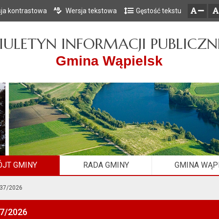
ja kontrastowa
Wersja tekstowa
Gęstość tekstu
Przejdź do głównego menu
Przejdź do mapy serwisu
Przejdź do treści
zresetuj
zmniejsz czcionkę
IULETYN INFORMACJI PUBLICZN
Gmina Wąpielsk
JT GMINY
RADA GMINY
GMINA WĄP
 37/2026
37/2026