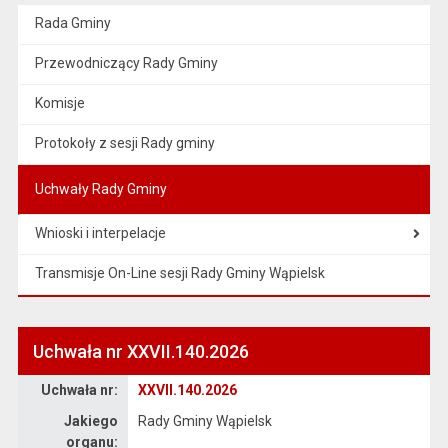
Rada Gminy
Przewodniczący Rady Gminy
Komisje
Protokoły z sesji Rady gminy
Uchwały Rady Gminy
Wnioski i interpelacje
Transmisje On-Line sesji Rady Gminy Wąpielsk
Uchwała nr XXVII.140.2026
Dane uchwały nr XXVII.140.2026
Uchwała nr:
XXVII.140.2026
Jakiego
Rady Gminy Wąpielsk
organu: