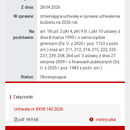
Z dnia:
28.04.2026
W sprawie:
zmieniająca uchwałę w sprawie uchwalenia
budżetu na 2026 rok.
Na
art. 18 ust. 2 pkt 4, pkt 9 lit. I, pkt 10 ustawy z
podstawie:
dnia 8 marca 1990 r. o samorządzie
gminnym (Dz. U. z 2025 r. poz. 1153 z późn.
zm.) oraz art. 211, 212, 214, 215, 222, 235-
237, 239, 258, 264 ust. 3 ustawy z dnia 27
sierpnia 2009 r. o finansach publicznych (Dz.
U. z 2025 r. poz. 1483 z późn. zm.)
Status:
Obowiązująca
Załączniki:
Uchwała nr XXVII.140.2026
. Plik w formacie: pdf
. Rozmiar pliku: 969 kB
. Otwiera się w nowej karcie.
pdf
969 kB
metryczka
Plik w formacie