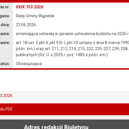
a nr:
XXIX.153.2026
ganu:
Rady Gminy Wąpielsk
 dnia:
23.06.2026
awie:
zmieniająca uchwałę w sprawie uchwalenia budżetu na 2026 r
awie:
art. 18 ust. 2 pkt 4, pkt 9 lit. I, pkt 10 ustawy z dnia 8 marca 
późn. zm.) oraz art. 211, 212, 214, 215, 222, 235-237, 239, 258,
publicznych (Dz. U. z 2025 r. poz. 1483 z późn. zm.)
tatus:
Obowiązująca
53.2026
 do PDF
Adres redakcji Biuletynu