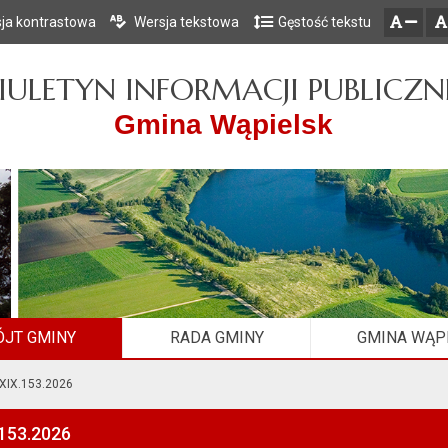
ja kontrastowa
Wersja tekstowa
Gęstość tekstu
Przejdź do głównego menu
Przejdź do mapy serwisu
Przejdź do treści
zresetuj
zmniejsz czcionkę
IULETYN INFORMACJI PUBLICZN
Gmina Wąpielsk
JT GMINY
RADA GMINY
GMINA WĄP
XIX.153.2026
.153.2026