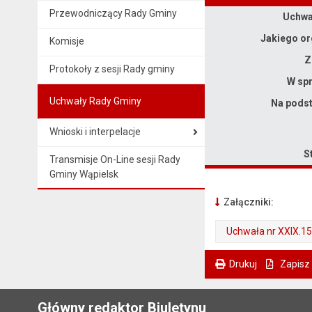
Przewodniczący Rady Gminy
Dane uchwały nr XXIX.153.2026
Uchwał
Jakiego or
Komisje
Z
Protokoły z sesji Rady gminy
W spr
Uchwały Rady Gminy
Na podst
Wnioski i interpelacje
S
Transmisje On-Line sesji Rady
Gminy Wąpielsk
Załączniki:
Uchwała nr XXIX.1
. Plik w formacie: 2026
. Rozmiar pliku: 1.35 MB
Drukuj
Zapisz
. Ta sama treść dostępna jest na bieżącej stronie
Główny redaktor Biuletynu