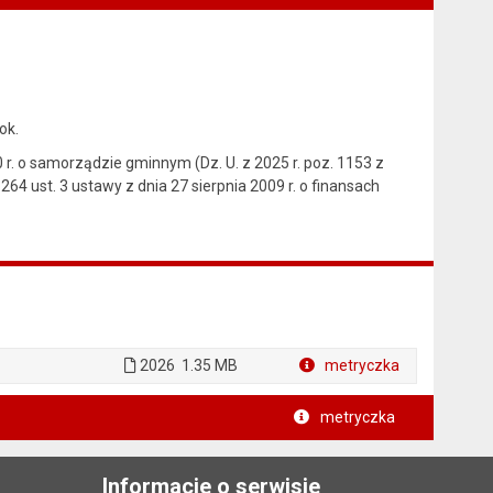
ok.
1990 r. o samorządzie gminnym (Dz. U. z 2025 r. poz. 1153 z
 264 ust. 3 ustawy z dnia 27 sierpnia 2009 r. o finansach
2026
1.35 MB
metryczka
Plik w formacie
metryczka
Informacje o serwisie