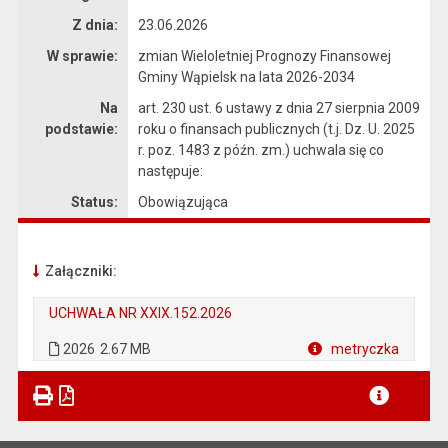
Z dnia:
23.06.2026
W sprawie:
zmian Wieloletniej Prognozy Finansowej
Gminy Wąpielsk na lata 2026-2034
Na
art. 230 ust. 6 ustawy z dnia 27 sierpnia 2009
podstawie:
roku o finansach publicznych (t.j. Dz. U. 2025
r. poz. 1483 z późn. zm.) uchwala się co
następuje:
Status:
Obowiązująca
Załączniki:
UCHWAŁA NR XXIX.152.2026
. Plik w formacie: 2026
. Rozmiar pliku: 2.67 MB
2026
2.67 MB
metryczka
Plik w formacie