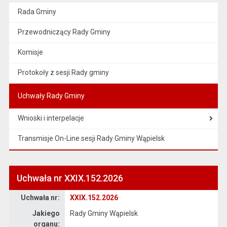
Rada Gminy
Przewodniczący Rady Gminy
Komisje
Protokoły z sesji Rady gminy
Uchwały Rady Gminy
Wnioski i interpelacje
Transmisje On-Line sesji Rady Gminy Wąpielsk
Uchwała nr XXIX.152.2026
Dane uchwały nr XXIX.152.2026
Uchwała nr:
XXIX.152.2026
Jakiego
Rady Gminy Wąpielsk
organu: