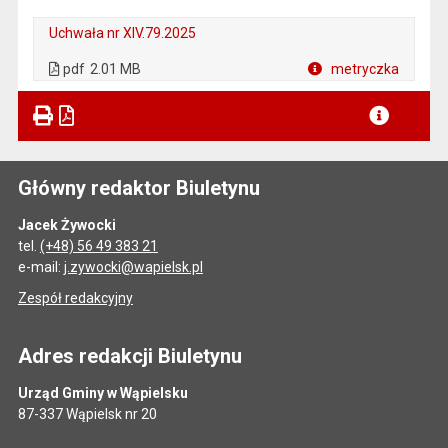
Uchwała nr XIV.79.2025
. Plik w formacie: pdf
. Rozmiar pliku: 2.01 MB
. Otwiera się w nowej karcie.
pdf
2.01 MB
metryczka
Plik w formacie
Główny redaktor Biuletynu
Jacek Żywocki
tel.
(+48) 56 49 383 21
e-mail:
j.zywocki@wapielsk.pl
Zespół redakcyjny
Adres redakcji Biuletynu
Urząd Gminy w Wąpielsku
87-337 Wąpielsk nr 20