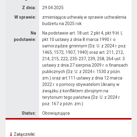
Z dnia:
29.04.2025
W sprawie:
zmieniająca uchwałę w sprawie uchwalenia
budżetu na 2025 rok
Na
Na podstawie art. 18 ust. 2 pkt 4, pkt 9 lit. I,
podstawie:
pkt 10 ustawy z dnia 8 marca 1990 r. o
samorządzie gminnym (Dz. U. z 2024 r. poz.
1465, 1572, 1907, 1940) oraz art. 211, 212,
214, 215, 222, 235-237, 239, 258, 264 ust. 3
ustawy z dnia 27 sierpnia 2009 r. o finansach
publicznych (Dz. U. z 2024 r. 1530 z póżn.
zm.) oraz art.111 ustawy z dnia 12 marca
2022 r. o pomocy obywatelom Ukrainy w
związku z konfliktem zbrojnym na
terytorium tego państwa (Dz. U. z 2024 r.
poz. 167 z późn. zm.)
Status:
Obowiązująca
Załączniki: