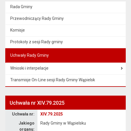
Rada Gminy
Przewodniczący Rady Gminy
Komisje
Protokoły z sesji Rady gminy
Uchwały Rady Gminy
Wnioski i interpelacje
Transmisje On-Line sesji Rady Gminy Wąpielsk
Uchwała nr XIV.79.2025
Dane uchwały nr XIV.79.2025
Uchwała nr:
XIV.79.2025
Jakiego
Rady Gminy w Wąpielsku
organu: