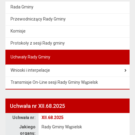
Rada Gminy
Przewodniczący Rady Gminy
Komisje
Protokoły z sesji Rady gminy
Uchwały Rady Gminy
Wnioski i interpelacje
Transmisje On-Line sesji Rady Gminy Wąpielsk
Uchwała nr XII.68.2025
Dane uchwały nr XII.68.2025
Uchwała nr:
XII.68.2025
Jakiego
Rady Gminy Wąpielsk
organu: