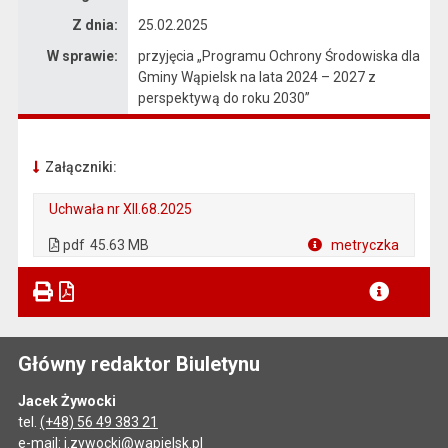
Z dnia:
25.02.2025
W sprawie:
przyjęcia „Programu Ochrony Środowiska dla
Gminy Wąpielsk na lata 2024 – 2027 z
perspektywą do roku 2030”
Załączniki:
Uchwała nr XII.68.2025
. Plik w formacie: pdf
. Rozmiar pliku: 45.63 MB
. Otwiera się w nowej karcie.
pdf
45.63 MB
metryczka
Plik w formacie
Główny redaktor Biuletynu
Jacek Żywocki
tel.
(+48) 56 49 383 21
e-mail:
j.zywocki@wapielsk.pl