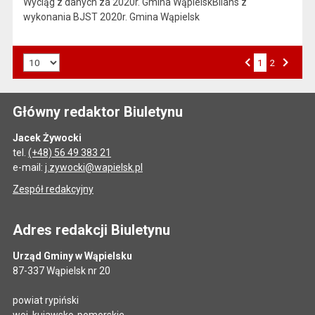
Wyciąg z danych za 2020r. Gmina WąpielskBilans z
wykonania BJST 2020r. Gmina Wąpielsk
Liczba art. na stronie:
1
Przejdź do strony numer
2
Strona numer
Poprzednia strona
Następna strona
Główny redaktor Biuletynu
Jacek Żywocki
tel.
(+48) 56 49 383 21
e-mail:
j.zywocki@wapielsk.pl
Zespół redakcyjny
Adres redakcji Biuletynu
Urząd Gminy w Wąpielsku
87-337 Wąpielsk nr 20
powiat rypiński
woj. kujawsko-pomorskie