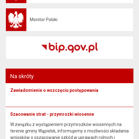
Monitor Polski
Otwiera się w nowej karcie
Na skróty
Zawiadomienie o wszczęciu postępowania
Szacowanie strat - przymrozki wiosenne
W związku z wystąpieniem przymrozków wiosennych na
terenie gminy Wąpielsk, informujemy o możliwości składania
wniosków o oszacowanie szkód w uprawach rolnych i