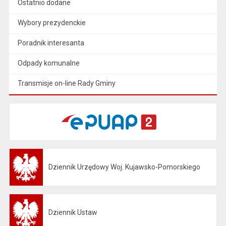
Ostatnio dodane
Wybory prezydenckie
Poradnik interesanta
Odpady komunalne
Transmisje on-line Rady Gminy
Dziennik Urzędowy Woj. Kujawsko-Pomorskiego
Otwiera się w nowej karcie
Dziennik Ustaw
Otwiera się w nowej karcie