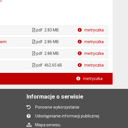
pdf
2.83 MB
metryczka
Plik w formacie
giem
pdf
2.86 MB
metryczka
Plik w formacie
pdf
2.88 MB
metryczka
Plik w formacie
pdf
462.65 kB
metryczka
Plik w formacie
metryczka
Informacje o serwisie
Ponowne wykorzystanie
Udostępnianie informacji publicznej
Mapa serwisu