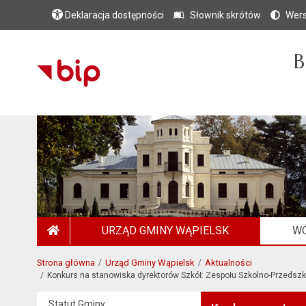
Deklaracja dostępności
Słownik skrótów
Wers
B
URZĄD GMINY WĄPIELSK
WÓ
STRONA GŁÓWNA
Strona główna
Urząd Gminy Wąpielsk
Aktualności
Konkurs na stanowiska dyrektorów Szkół: Zespołu Szkolno-Przedsz
Statut Gminy