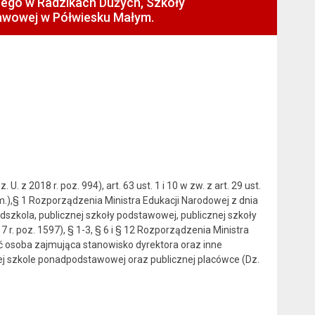
ego w Radzikach Dużych, Szkoły
awowej w Półwiesku Małym.
018 r. poz. 994), art. 63 ust. 1 i 10 w zw. z art. 29 ust.
 zm.),§ 1 Rozporządzenia Ministra Edukacji Narodowej z dnia
dszkola, publicznej szkoły podstawowej, publicznej szkoły
 r. poz. 1597), § 1-3, § 6 i § 12 Rozporządzenia Ministra
ć osoba zajmująca stanowisko dyrektora oraz inne
ej szkole ponadpodstawowej oraz publicznej placówce (Dz.