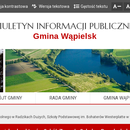
ja kontrastowa
Wersja tekstowa
Gęstość tekstu
Przejdź do głównego menu
Przejdź do mapy serwisu
Przejdź do treści
zresetuj
zmniejsz czcionkę
IULETYN INFORMACJI PUBLICZN
Gmina Wąpielsk
JT GMINY
RADA GMINY
GMINA WĄP
kolnego w Radzikach Dużych, Szkoły Podstawowej im. Bohaterów Westerplatte w