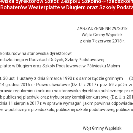
owiska dyrektorów Szkół: Zespołu Szkolno-Przedszkoln
 Bohaterów Westerplatte w Długiem oraz Szkoły Podst
ZARZADZENIE NR 29/2018
Wójta Gminy Wąpielsk
z dnia 7 czerwca 2018 r.
 konkursów na stanowiska dyrektorów:
zedszkolnego w Radzikach Dużych, Szkoły Podstawowej
platte w Długiem oraz Szkoły Podstawowej w Półwiesku Małym
ust. 1 ustawy z dnia 8 marca 1990 r. o samorządzie gminnym (Dz. U. z 2
 14 grudnia 2016 r. - Prawo oświatowe (Dz. U. z 2017 r. poz. 59 z późn.
 sprawie regulaminu konkursu na stanowisko dyrektora publicznego prze
ublicznej placówki oraz trybu pracy komisji konkursowej (Dz. U. z 2017
 dnia 11 sierpnia 2017 r. w sprawie wymagań, jakim powinna odpowiada
ze w publicznym przedszkolu, publicznej szkole podstawowej, publiczn
Wójt Gminy Wąpielsk