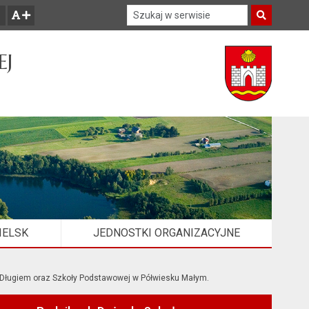
Szukaj w serwisie
Szukaj
zwiększ czcionkę
EJ
IELSK
JEDNOSTKI ORGANIZACYJNE
 Długiem oraz Szkoły Podstawowej w Półwiesku Małym.