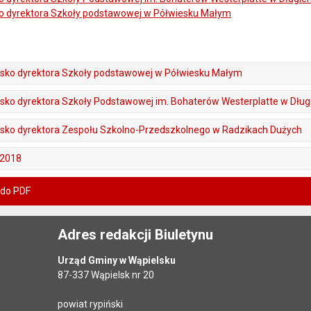
o dyrektora Szkoły podstawowej w Półwiesku Małym
isko dyrektora Szkoły podstawowej w Półwiesku Małym
sko dyrektora Szkoły Podstawowej im. Bohaterów Westerplatte w Dłu
isko dyrektora Zespołu Szkolno-Przedszkolnego w Radzikach Dużych
/2018
 do PDF
Adres redakcji Biuletynu
Urząd Gminy w Wąpielsku
87-337 Wąpielsk nr 20
powiat rypiński