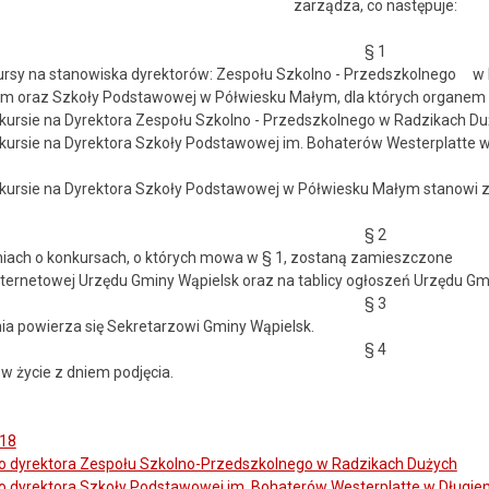
zarządza, co następuje:
§ 1
rsy na stanowiska dyrektorów: Zespołu Szkolno - Przedszkolnego w
em oraz Szkoły Podstawowej w Półwiesku Małym, dla których organem
ursie na Dyrektora Zespołu Szkolno - Przedszkolnego w Radzikach Duży
ursie na Dyrektora Szkoły Podstawowej im. Bohaterów Westerplatte w 
ursie na Dyrektora Szkoły Podstawowej w Półwiesku Małym stanowi zał
§ 2
eniach o konkursach, o których mowa w § 1, zostaną zamieszczone w
internetowej Urzędu Gminy Wąpielsk oraz na tablicy ogłoszeń Urzędu Gm
§ 3
a powierza się Sekretarzowi Gminy Wąpielsk.
§ 4
 życie z dniem podjęcia.
018
o dyrektora Zespołu Szkolno-Przedszkolnego w Radzikach Dużych
o dyrektora Szkoły Podstawowej im. Bohaterów Westerplatte w Długie