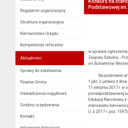
Konkurs na stan
Podstawowej im.
Regulamin organizacyjny
Struktura organizacyjna
Kierownictwo Urzędu
Kompetencje referatów
w sprawie ogłoszenia
Zespołu Szkolno - Pr
Aktualności
im. Bohaterów Wester
Sprawy do załatwienia
Na podstawie art. 30 
1 pkt. 2 ustawy z dnia
Finanse Gminy
11 sierpnia 2017 r. w
Oświadczenia majątkowe
ponadpodstawowej lub p
Edukacji Narodowej z
Godziny urzędowania
stanowisko kierownic
U. z 2017 r. poz. 1597)
Kontakt
Informacja dotycząca