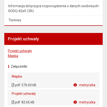
Informacja dotycząca rozporządzenia o danych osobowych-
RODO, KSeF, CRU.
Testowy
Projekt uchwały
Projekt uchwały
Mapka
Załączniki:
Mapka
. Plik w formacie: pdf
. Otwiera się w nowej karcie.
pdf
576.60 kB
metryczka
Plik w formacie
Projekt uchwały
. Plik w formacie: pdf
. Otwiera się w nowej karcie.
pdf
82.66 kB
metryczka
Plik w formacie