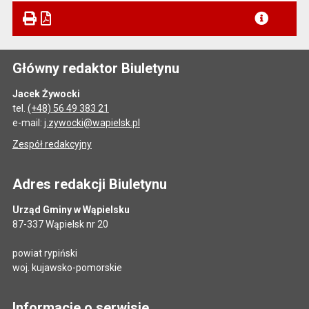
Główny redaktor Biuletynu
Jacek Żywocki
tel.
(+48) 56 49 383 21
e-mail:
j.zywocki@wapielsk.pl
Zespół redakcyjny
Adres redakcji Biuletynu
Urząd Gminy w Wąpielsku
87-337 Wąpielsk nr 20
powiat rypiński
woj. kujawsko-pomorskie
Informacje o serwisie