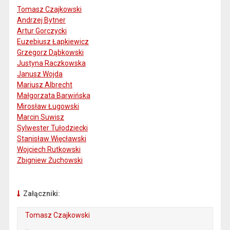
Tomasz Czajkowski
Andrzej Bytner
Artur Gorczycki
Euzebiusz Łapkiewicz
Grzegorz Dąbkowski
Justyna Raczkowska
Janusz Wojda
Mariusz Albrecht
Małgorzata Barwińska
Mirosław Ługowski
Marcin Suwisz
Sylwester Tułodziecki
Stanisław Więcławski
Wojciech Rutkowski
Zbigniew Żuchowski
Załączniki:
Tomasz Czajkowski
. Plik w formacie: pdf
. Otwiera się w nowej karcie.