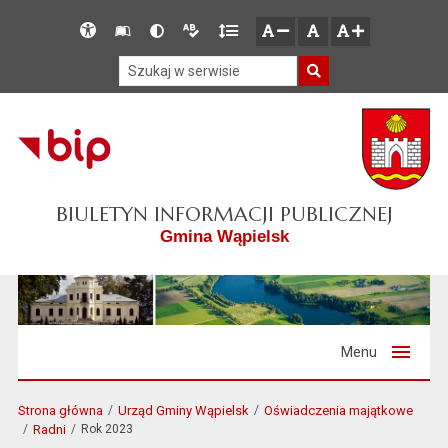
Przejdź do głównego menu
Przejdź do mapy serwisu
Przejdź do treści
Deklaracja
Słownik
Wersja
Wersja
Gęstość
zresetuj
zmniejsz czcionkę
zwiększ czcionkę
dostępności
skrótów
kontrastowa
tekstowa
tekstu
Szukaj w serwisie
Szukaj
BIULETYN INFORMACJI PUBLICZNEJ
Gmina Wąpielsk
Menu
Strona główna
Urząd Gminy Wąpielsk
Oświadczenia majątkowe
Radni
Rok 2023