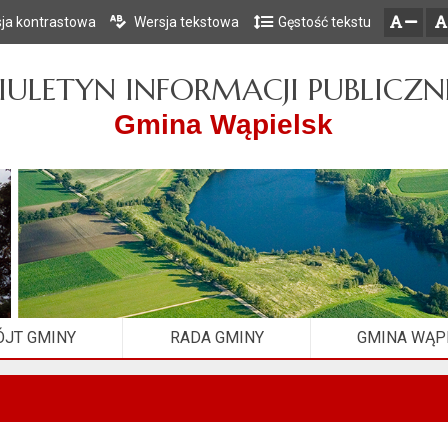
ja kontrastowa
Wersja tekstowa
Gęstość tekstu
Przejdź do głównego menu
Przejdź do mapy serwisu
Przejdź do treści
zresetuj
zmniejsz czcionkę
IULETYN INFORMACJI PUBLICZN
Gmina Wąpielsk
JT GMINY
RADA GMINY
GMINA WĄP