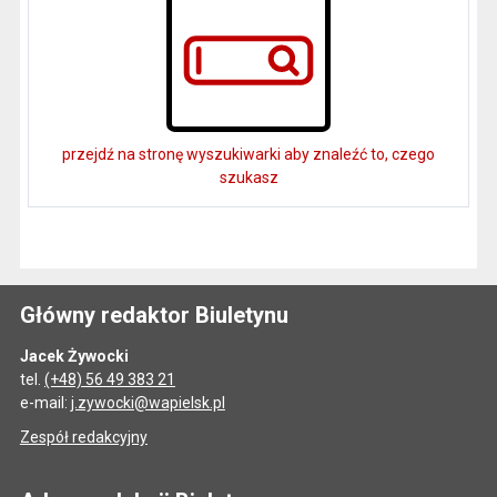
przejdź na stronę wyszukiwarki aby znaleźć to, czego
szukasz
Główny redaktor Biuletynu
Jacek Żywocki
tel.
(+48) 56 49 383 21
e-mail:
j.zywocki@wapielsk.pl
Zespół redakcyjny