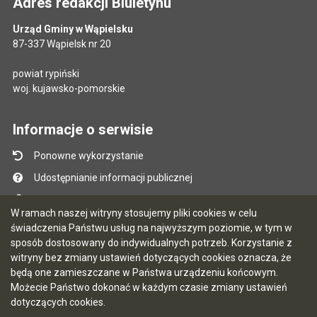
Adres redakcji Biuletynu
Urząd Gminy w Wąpielsku
87-337 Wąpielsk nr 20
powiat rypiński
woj. kujawsko-pomorskie
Informacje o serwisie
Ponowne wykorzystanie
Udostępnianie informacji publicznej
Mapa serwisu
W ramach naszej witryny stosujemy pliki cookies w celu
Instrukcja obsługi
świadczenia Państwu usług na najwyższym poziomie, w tym w
sposób dostosowany do indywidualnych potrzeb. Korzystanie z
Statystyki oglądalności
witryny bez zmiany ustawień dotyczących cookies oznacza, że
Ostatnio dodane
będą one zamieszczane w Państwa urządzeniu końcowym.
Możecie Państwo dokonać w każdym czasie zmiany ustawień
Ostatnia aktualizacja BIP: 07.08.2026 13:39
dotyczących cookies.